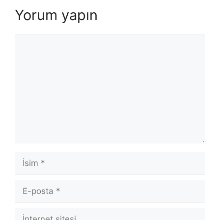
Yorum yapın
Yorum
İsim
E-
posta
İnternet