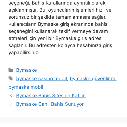
seçeneği, Bahis Kurallarında ayrıntılı olarak
açıklanmıştır. Bu, oyuncuların işlemleri hızlı ve
sorunsuz bir şekilde tamamlamasını sağlar.
Kullanıcıların Bymaske giriş ekranında bahis
seçeneğini kullanarak teklif vermeye devam
etmeleri için yeni bir Bymaske giriş adresi
sağlanır. Bu adresten kolayca hesabınıza giriş
yapabilirsiniz.
Kategoriler
Bymaske
Etiketler
bymaske casino mobil
,
bymaske güvenlir mi
,
bymaske mobil
Yazı
Bymaske Bahis Sitesine Katılın
dolaşımı
Bymaske Canlı Bahis Sunuyor