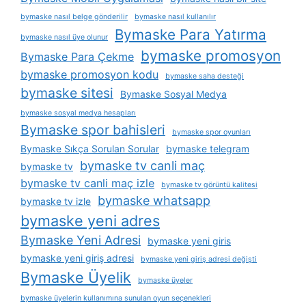
bymaske nasıl belge gönderilir
bymaske nasıl kullanılır
Bymaske Para Yatırma
bymaske nasıl üye olunur
bymaske promosyon
Bymaske Para Çekme
bymaske promosyon kodu
bymaske saha desteği
bymaske sitesi
Bymaske Sosyal Medya
bymaske sosyal medya hesapları
Bymaske spor bahisleri
bymaske spor oyunları
Bymaske Sıkça Sorulan Sorular
bymaske telegram
bymaske tv canli maç
bymaske tv
bymaske tv canli maç izle
bymaske tv görüntü kalitesi
bymaske whatsapp
bymaske tv izle
bymaske yeni adres
Bymaske Yeni Adresi
bymaske yeni giris
bymaske yeni giriş adresi
bymaske yeni giriş adresi değişti
Bymaske Üyelik
bymaske üyeler
bymaske üyelerin kullanımına sunulan oyun seçenekleri