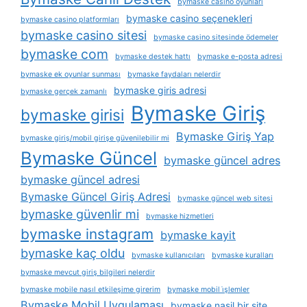
bymaske casino oyunları
bymaske casino seçenekleri
bymaske casino platformları
bymaske casino sitesi
bymaske casino sitesinde ödemeler
bymaske com
bymaske destek hattı
bymaske e-posta adresi
bymaske ek oyunlar sunması
bymaske faydaları nelerdir
bymaske giris adresi
bymaske gerçek zamanlı
Bymaske Giriş
bymaske girisi
Bymaske Giriş Yap
bymaske giriş/mobil girişe güvenilebilir mi
Bymaske Güncel
bymaske güncel adres
bymaske güncel adresi
Bymaske Güncel Giriş Adresi
bymaske güncel web sitesi
bymaske güvenlir mi
bymaske hizmetleri
bymaske instagram
bymaske kayit
bymaske kaç oldu
bymaske kullanıcıları
bymaske kuralları
bymaske mevcut giriş bilgileri nelerdir
bymaske mobile nasıl etkileşime girerim
bymaske mobil i̇şlemler
Bymaske Mobil Uygulaması
bymaske nasil bir site