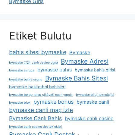
Bymaske Giriş
Etiket Bulutu
bahis sitesi bymaske
Bymaske
Bymaske Adresi
bymaske 7/24 canlı casino oyna
bymaske bahis
bymaske bahis girişi
bymaske avrupa
Bymaske Bahis Sitesi
bymaske bahis oyunu
bymaske basketbol bahisleri
bymaske belge talep şikâyeti nasıl yapılır
bymaske bilgi teknolojisi
bymaske bonus
bymaske canli
bymaske blok
bymaske canli maç izle
Bymaske Canlı Bahis
bymaske canlı casino
bymaske canlı casino destek ekibi
Bymaske Canlı Destek