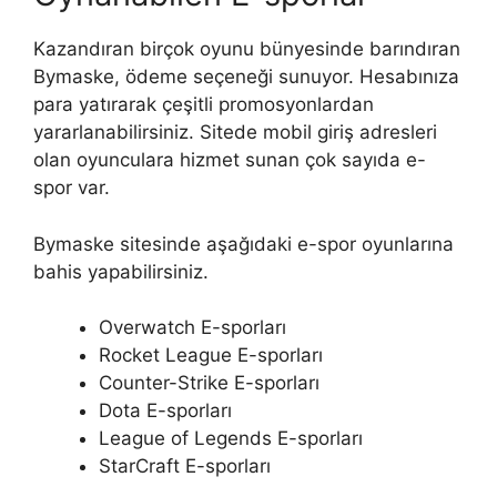
Kazandıran birçok oyunu bünyesinde barındıran
Bymaske, ödeme seçeneği sunuyor. Hesabınıza
para yatırarak çeşitli promosyonlardan
yararlanabilirsiniz. Sitede mobil giriş adresleri
olan oyunculara hizmet sunan çok sayıda e-
spor var.
Bymaske sitesinde aşağıdaki e-spor oyunlarına
bahis yapabilirsiniz.
Overwatch E-sporları
Rocket League E-sporları
Counter-Strike E-sporları
Dota E-sporları
League of Legends E-sporları
StarCraft E-sporları