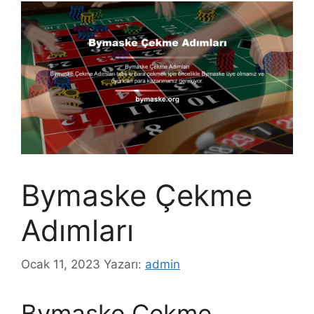
Bymaske Çekme
Adımları
Ocak 11, 2023
Yazarı:
admin
Bymaske Çekme