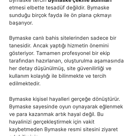
etmesi elbette tesadüf değildir. Bymaske
sunduğu birçok fayda ile ön plana çıkmayı
başarıyor.
Bymaske canlı bahis sitelerinden sadece bir
tanesidir. Ancak yaptığı hizmetin önemini
gösteriyor. Tamamen profesyonel bir ekip
tarafından hazırlanan, oluşturulma aşamasında
her detay düşünülmüş, site güvenilirliği ve
kullanım kolaylığı ile bilinmekte ve tercih
edilmektedir.
Bymaske kişisel hayalleri gerçeğe dönüştürür.
Bymaske sayesinde oyun oynayarak eğlenmek
ve para kazanmak artık hayal değil. Bu
hayalinizi gerçekleştirmek için vakit
kaybetmeden Bymaske resmi sitesini ziyaret