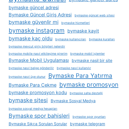
bymaske güncel adresi
Bymaske Güncel Giriş Adresi
bymaske güncel web sitesi
bymaske güvenlir mi
bymaske hizmetleri
bymaske instagram
bymaske kayit
bymaske kaç oldu
bymaske kullanıcıları
bymaske kuralları
bymaske mevcut giriş bilgileri nelerdir
bymaske mobile nasıl etkileşime girerim
bymaske mobil i̇şlemler
Bymaske Mobil Uygulaması
bymaske nasil bir site
bymaske nasıl belge gönderilir
bymaske nasıl kullanılır
Bymaske Para Yatırma
bymaske nasıl üye olunur
bymaske promosyon
Bymaske Para Çekme
bymaske promosyon kodu
bymaske saha desteği
bymaske sitesi
Bymaske Sosyal Medya
bymaske sosyal medya hesapları
Bymaske spor bahisleri
bymaske spor oyunları
Bymaske Sıkça Sorulan Sorular
bymaske telegram