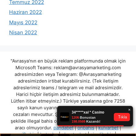
Temmuz 2022
Haziran 2022
Mayıs 2022
Nisan 2022
"Avrasya'nın en büyük reklam platformunda olmak için
Microsoft Teams:
reklam@avrasyamarketing.com
adresimizden veya Telegram: @Avrasyamarketing
adresimizden irtibat kurabilirsiniz. (Tek iletişim
adreslerimiz teams / telegram ve mail adresimizdir.
Harici hiçbir iletişim adresimiz bulunmamaktadır.
Lütfen itibar etmeyiniz.) Türkiye yasalarına göre 7258
sayılı kanun uyarınca yasa dışı bahis oynamanın
cezaları mevcuttur. Şu an bulunduğunuz site hiç bir
şekilde illegal bahis oyunları oynatmıyor ve oynamaya
aracı olmuyordur.
pandabet
|
onbahis
|
kulvarbet
|
rifbahis
|
betsobe
|
elcortezbet
|
simdibahis
|