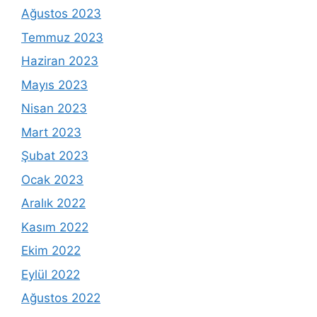
Ağustos 2023
Temmuz 2023
Haziran 2023
Mayıs 2023
Nisan 2023
Mart 2023
Şubat 2023
Ocak 2023
Aralık 2022
Kasım 2022
Ekim 2022
Eylül 2022
Ağustos 2022