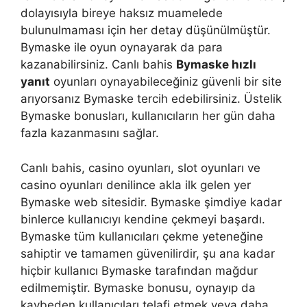
dolayısıyla bireye haksız muamelede
bulunulmaması için her detay düşünülmüştür.
Bymaske ile oyun oynayarak da para
kazanabilirsiniz. Canlı bahis
Bymaske hızlı
yanıt
oyunları oynayabileceğiniz güvenli bir site
arıyorsanız Bymaske tercih edebilirsiniz. Üstelik
Bymaske bonusları, kullanıcıların her gün daha
fazla kazanmasını sağlar.
Canlı bahis, casino oyunları, slot oyunları ve
casino oyunları denilince akla ilk gelen yer
Bymaske web sitesidir. Bymaske şimdiye kadar
binlerce kullanıcıyı kendine çekmeyi başardı.
Bymaske tüm kullanıcıları çekme yeteneğine
sahiptir ve tamamen güvenilirdir, şu ana kadar
hiçbir kullanıcı Bymaske tarafından mağdur
edilmemiştir. Bymaske bonusu, oynayıp da
kaybeden kullanıcıları telafi etmek veya daha