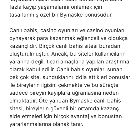
fazla kayıp yaşamalarını önlemek için
tasarlanmış özel bir Bymaske bonusudur.
Canlı bahis, casino oyunları ve casino oyunları
oynayarak para kazanmak eğlenceli ve oldukça
kazançlıdır. Birçok canlı bahis sitesi buradan
oluşturulmuştur. Ancak, bu siteler kullanıcıların
yararına değil, ticari amaçlarla yapılan araştırma
olarak kabul edilir. Canlı bahis oyunları sunan
pek çok site, sunduklarını iddia ettikleri bonuslar
ile bireylerin ilgisini çekmekte ve bu süreçte
sadece bireyin kayıplara uğramasına neden
olmaktadır. Öte yandan Bymaske canlı bahis
sitesi, bireylerin güvenli bir ortamda kazanç
elde etmeleri için birçok avantaj ve bonustan
yararlanmalarına olanak tanır.