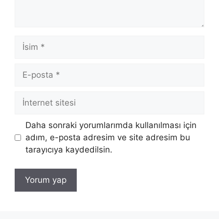
İsim
E-
posta
İnternet
sitesi
Daha sonraki yorumlarımda kullanılması için
adım, e-posta adresim ve site adresim bu
tarayıcıya kaydedilsin.