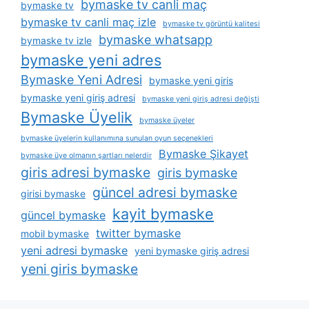
bymaske tv canli maç
bymaske tv
bymaske tv canli maç izle
bymaske tv görüntü kalitesi
bymaske whatsapp
bymaske tv izle
bymaske yeni adres
Bymaske Yeni Adresi
bymaske yeni giris
bymaske yeni giriş adresi
bymaske yeni giriş adresi değişti
Bymaske Üyelik
bymaske üyeler
bymaske üyelerin kullanımına sunulan oyun seçenekleri
Bymaske Şikayet
bymaske üye olmanın şartları nelerdir
giris adresi bymaske
giris bymaske
güncel adresi bymaske
girisi bymaske
kayit bymaske
güncel bymaske
twitter bymaske
mobil bymaske
yeni adresi bymaske
yeni bymaske giriş adresi
yeni giris bymaske