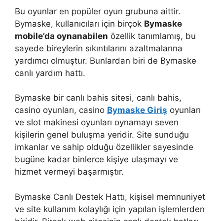
Bu oyunlar en popüler oyun grubuna aittir.
Bymaske, kullanıcıları için birçok
Bymaske
mobile’da oynanabilen
özellik tanımlamış, bu
sayede bireylerin sıkıntılarını azaltmalarına
yardımcı olmuştur. Bunlardan biri de Bymaske
canlı yardım hattı.
Bymaske bir canlı bahis sitesi, canlı bahis,
casino oyunları, casino
Bymaske Giriş
oyunları
ve slot makinesi oyunları oynamayı seven
kişilerin genel buluşma yeridir. Site sunduğu
imkanlar ve sahip olduğu özellikler sayesinde
bugüne kadar binlerce kişiye ulaşmayı ve
hizmet vermeyi başarmıştır.
Bymaske Canlı Destek Hattı, kişisel memnuniyet
ve site kullanım kolaylığı için yapılan işlemlerden