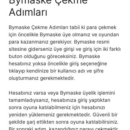
Adımları
Bymaske Çekme Adımları tabii ki para çekmek
için öncelikle Bymaske üye olmanız ve oyundan
para kazanmanız gerekiyor. Bymaske resmi
sitesine giderseniz üye girişi ve giriş için iki farklı
buton olduğunu göreceksiniz. Bymaske
hesabınız yoksa öncelikle giriş seçeneğine
tıklayıp kendinize bir kullanıcı adı ve şifre
oluşturmanız gerekmektedir.
Hesabınız varsa veya Bymaske üyelik işlemini
tamamladıysanız, hesabınıza giriş yaptıktan
sonra oyuna katılabilmeniz için hesabınızı
yeniden yüklemeniz gerekmektedir. Güvenli bir
şekilde şarj ettikten sonra oyuna katılabilirsiniz.
Bir sonraki adım, kazandığınız parayı çekmektir.