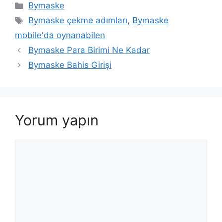
Kategoriler
Bymaske
Etiketler
Bymaske çekme adımları
,
Bymaske
mobile'da oynanabilen
Yazı
Bymaske Para Birimi Ne Kadar
dolaşımı
Bymaske Bahis Girişi
Yorum yapın
Yorum