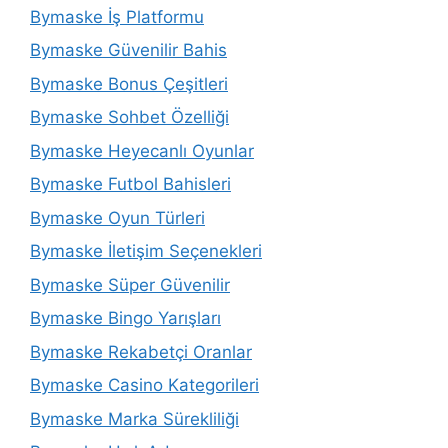
Bymaske İş Platformu
Bymaske Güvenilir Bahis
Bymaske Bonus Çeşitleri
Bymaske Sohbet Özelliği
Bymaske Heyecanlı Oyunlar
Bymaske Futbol Bahisleri
Bymaske Oyun Türleri
Bymaske İletişim Seçenekleri
Bymaske Süper Güvenilir
Bymaske Bingo Yarışları
Bymaske Rekabetçi Oranlar
Bymaske Casino Kategorileri
Bymaske Marka Sürekliliği