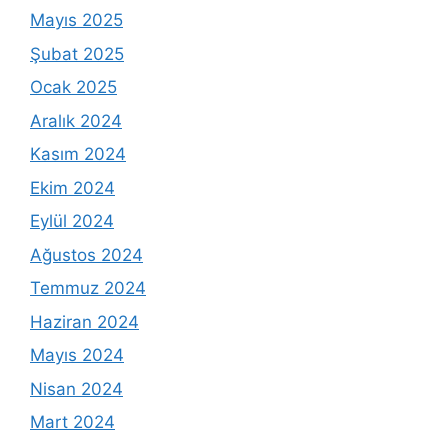
Mayıs 2025
Şubat 2025
Ocak 2025
Aralık 2024
Kasım 2024
Ekim 2024
Eylül 2024
Ağustos 2024
Temmuz 2024
Haziran 2024
Mayıs 2024
Nisan 2024
Mart 2024