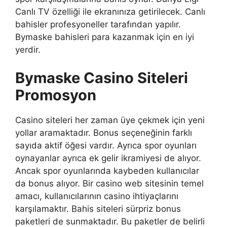
Canlı TV özelliği ile ekranınıza getirilecek. Canlı
bahisler profesyoneller tarafından yapılır.
Bymaske bahisleri para kazanmak için en iyi
yerdir.
Bymaske Casino Siteleri
Promosyon
Casino siteleri her zaman üye çekmek için yeni
yollar aramaktadır. Bonus seçeneğinin farklı
sayıda aktif öğesi vardır. Ayrıca spor oyunları
oynayanlar ayrıca ek gelir ikramiyesi de alıyor.
Ancak spor oyunlarında kaybeden kullanıcılar
da bonus alıyor. Bir casino web sitesinin temel
amacı, kullanıcılarının casino ihtiyaçlarını
karşılamaktır. Bahis siteleri sürpriz bonus
paketleri de sunmaktadır. Bu paketler de belirli