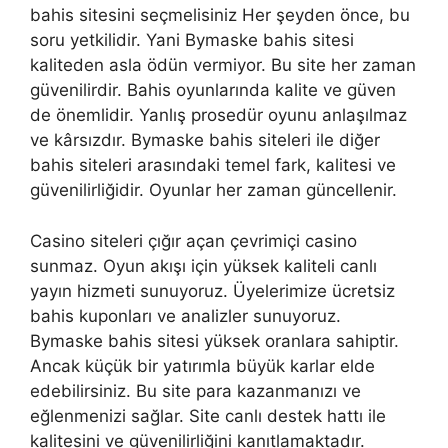
bahis sitesini seçmelisiniz Her şeyden önce, bu
soru yetkilidir. Yani Bymaske bahis sitesi
kaliteden asla ödün vermiyor. Bu site her zaman
güvenilirdir. Bahis oyunlarında kalite ve güven
de önemlidir. Yanlış prosedür oyunu anlaşılmaz
ve kârsızdır. Bymaske bahis siteleri ile diğer
bahis siteleri arasındaki temel fark, kalitesi ve
güvenilirliğidir. Oyunlar her zaman güncellenir.
Casino siteleri çığır açan çevrimiçi casino
sunmaz. Oyun akışı için yüksek kaliteli canlı
yayın hizmeti sunuyoruz. Üyelerimize ücretsiz
bahis kuponları ve analizler sunuyoruz.
Bymaske bahis sitesi yüksek oranlara sahiptir.
Ancak küçük bir yatırımla büyük karlar elde
edebilirsiniz. Bu site para kazanmanızı ve
eğlenmenizi sağlar. Site canlı destek hattı ile
kalitesini ve güvenilirliğini kanıtlamaktadır.