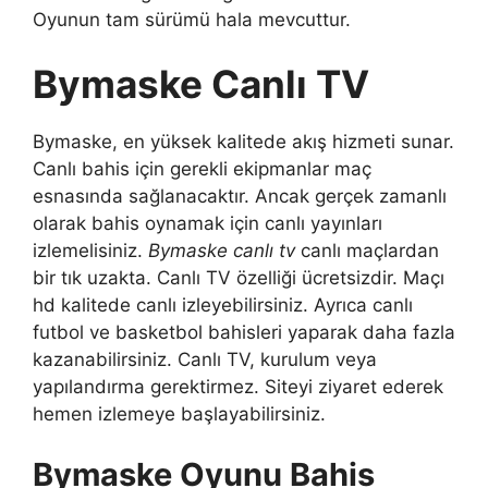
Oyunun tam sürümü hala mevcuttur.
Bymaske Canlı TV
Bymaske, en yüksek kalitede akış hizmeti sunar.
Canlı bahis için gerekli ekipmanlar maç
esnasında sağlanacaktır. Ancak gerçek zamanlı
olarak bahis oynamak için canlı yayınları
izlemelisiniz.
Bymaske canlı tv
canlı maçlardan
bir tık uzakta. Canlı TV özelliği ücretsizdir. Maçı
hd kalitede canlı izleyebilirsiniz. Ayrıca canlı
futbol ve basketbol bahisleri yaparak daha fazla
kazanabilirsiniz. Canlı TV, kurulum veya
yapılandırma gerektirmez. Siteyi ziyaret ederek
hemen izlemeye başlayabilirsiniz.
Bymaske Oyunu Bahis