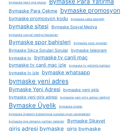
Bymaske Para Yatırma
bymaske nasıl üye olunur
bymaske promosyon
Bymaske Para Çekme
bymaske promosyon kodu
bymaske saha desteği
bymaske sitesi
Bymaske Sosyal Medya
bymaske sosyal medya hesapları
Bymaske spor bahisleri
bymaske spor oyunları
Bymaske Sıkça Sorulan Sorular
bymaske telegram
bymaske tv canli maç
bymaske tv
bymaske tv canli maç izle
bymaske tv görüntü kalitesi
bymaske whatsapp
bymaske tv izle
bymaske yeni adres
Bymaske Yeni Adresi
bymaske yeni giris
bymaske yeni giriş adresi
bymaske yeni giriş adresi değişti
Bymaske Üyelik
bymaske üyeler
bymaske üyelerin kullanımına sunulan oyun seçenekleri
Bymaske Şikayet
bymaske üye olmanın şartları nelerdir
giris adresi bymaske
giris bymaske