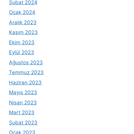
Şubat 2024
Ocak 2024
Aralık 2023
Kasım 2023
Ekim 2023
Eylül 2023
Ağustos 2023
Temmuz 2023
Haziran 2023
Mayıs 2023
Nisan 2023
Mart 2023
Şubat 2023
Ocak 2023