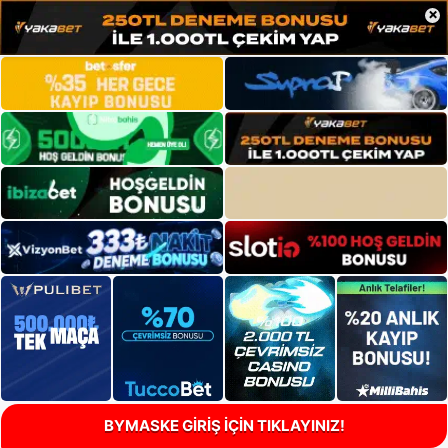
×
BYMASKE GİRİŞ İÇİN TIKLAYINIZ!