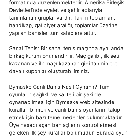
formatında düzenlenmektedir. Amerika Birleşik
Devletleri’nde eyalet ve şehir adlarıyla
tanımlanan gruplar vardır. Takım toplamları,
handikap, galibiyet aralığı, toplamlar üzerine
yapılan bahisler tüm sahiplere aittir.
Sanal Tenis: Bir sanal tenis maçında aynı anda
birkaç kurum onurlandırılır. Maç galibi, ilk seti
kazanan ve ilk maçı kazanan gibi tahminlere
dayalı kuponlar oluşturabilirsiniz.
Bymaske Canlı Bahis Nasıl Oynanır? Tüm
oyunların sağlıklı ve kaliteli bir şekilde
oynanabilmesi için Bymaske web sitesinde
kuralları bilmek ve canlı bahis oyunlarını takip
etmek için bazı temel nedenler bulunmaktadır.
Üye hesabı açan bahisçilerin kontrol etmesi
gereken ilk şey kurallar bölümüdür. Burada oyun