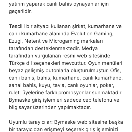
yatırım yaparak canlı bahis oynayanlar için
geçerlidir.
Tescilli bir altyapı kullanan şirket, kumarhane ve
canlı kumarhane alanında Evolution Gaming,
Ezugi, Netent ve Microgaming markaları
tarafından desteklenmektedir. Medya
tarafından vurgulanan resmi web sitesinde
Türkçe dil seçenekleri mevcuttur. Oyun menüleri
beyaz gelişmiş butonlarla oluşturulmuştur. Ofis,
canlı bahis, bahis, kumarhane, canlı kumarhane,
sanal bahis, kuyu, tavla, canlı oyunlar, poker,
rulet; üyelerine farklı promosyonlar sunmaktadır.
Bymaske giriş işlemleri sadece cep telefonu ve
bilgisayar üzerinden yapılmaktadır.
Uyumlu tarayıcılar: Bymaske web sitesine başka
bir tarayıcıdan erişmeyi seçerek giriş işleminizi