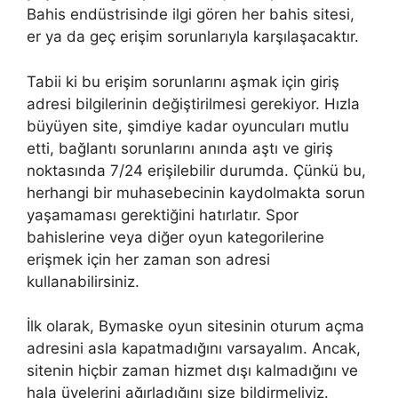
Bahis endüstrisinde ilgi gören her bahis sitesi,
er ya da geç erişim sorunlarıyla karşılaşacaktır.
Tabii ki bu erişim sorunlarını aşmak için giriş
adresi bilgilerinin değiştirilmesi gerekiyor. Hızla
büyüyen site, şimdiye kadar oyuncuları mutlu
etti, bağlantı sorunlarını anında aştı ve giriş
noktasında 7/24 erişilebilir durumda. Çünkü bu,
herhangi bir muhasebecinin kaydolmakta sorun
yaşamaması gerektiğini hatırlatır. Spor
bahislerine veya diğer oyun kategorilerine
erişmek için her zaman son adresi
kullanabilirsiniz.
İlk olarak, Bymaske oyun sitesinin oturum açma
adresini asla kapatmadığını varsayalım. Ancak,
sitenin hiçbir zaman hizmet dışı kalmadığını ve
hala üyelerini ağırladığını size bildirmeliyiz.