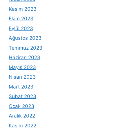
Kasım 2023
Ekim 2023
Eylül 2023
Ağustos 2023
Temmuz 2023
Haziran 2023
Mayıs 2023
Nisan 2023
Mart 2023
Şubat 2023
Ocak 2023
Aralık 2022
Kasım 2022