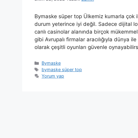
Bymaske süper top Ülkemiz kumarla çok il
durum yeterince iyi değil. Sadece dijital 
canlı casinolar alanında birçok mükemmel 
gibi Avrupalı ​​firmalar aracılığıyla dünya
olarak çeşitli oyunları güvenle oynayabili
Kategoriler
Bymaske
Etiketler
bymaske süper top
Yorum yap