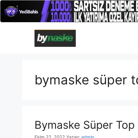
İçeriğe
atla
bymaske süper t
Bymaske Süper Top
Ekim 22, 2022
Yazarı:
admin