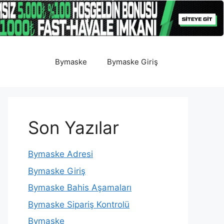
Bymaske
Bymaske Giriş
Son Yazılar
Bymaske Adresi
Bymaske Giriş
Bymaske Bahis Aşamaları
Bymaske Sipariş Kontrolü
Bymaske