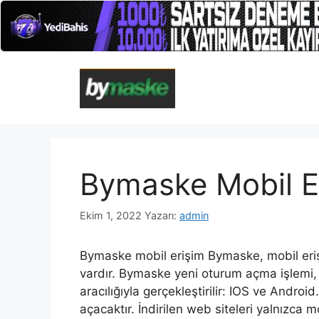
İçeriğe
atla
Bymaske Mobil E
Ekim 1, 2022
Yazarı:
admin
Bymaske mobil erişim Bymaske, mobil erişim
vardır. Bymaske yeni oturum açma işlemi, e
aracılığıyla gerçekleştirilir: IOS ve Android
açacaktır. İndirilen web siteleri yalnızca m