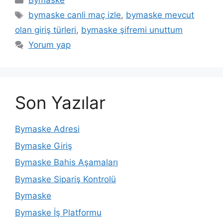
Bymaske
Etiketler
bymaske canli maç izle
,
bymaske mevcut
olan giriş türleri
,
bymaske şifremi unuttum
Yorum yap
Son Yazılar
Bymaske Adresi
Bymaske Giriş
Bymaske Bahis Aşamaları
Bymaske Sipariş Kontrolü
Bymaske
Bymaske İş Platformu