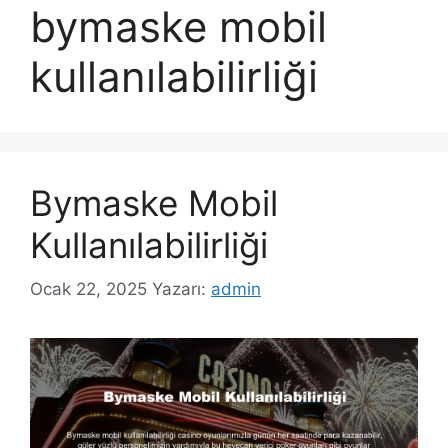
bymaske mobil
kullanılabilirliği
Bymaske Mobil
Kullanılabilirliği
Ocak 22, 2025
Yazarı:
admin