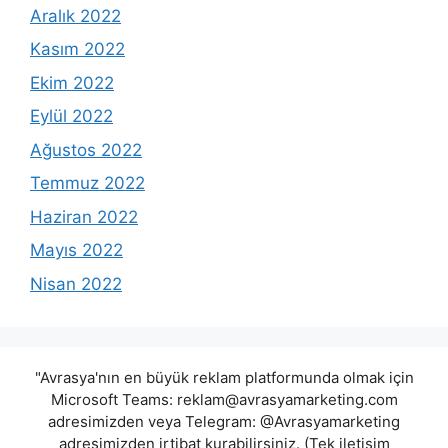
Aralık 2022
Kasım 2022
Ekim 2022
Eylül 2022
Ağustos 2022
Temmuz 2022
Haziran 2022
Mayıs 2022
Nisan 2022
"Avrasya'nın en büyük reklam platformunda olmak için
Microsoft Teams:
reklam@avrasyamarketing.com
adresimizden veya Telegram: @Avrasyamarketing
adresimizden irtibat kurabilirsiniz. (Tek iletişim