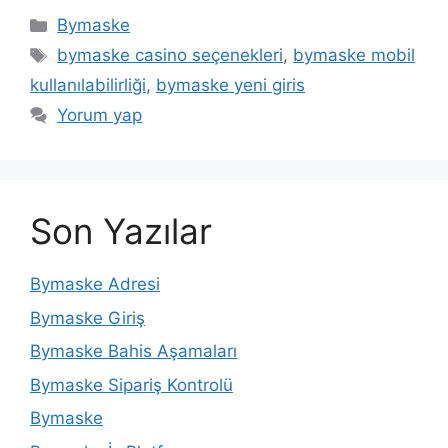
Kategoriler
Bymaske
Etiketler
bymaske casino seçenekleri
,
bymaske mobil
kullanılabilirliği
,
bymaske yeni giris
Yorum yap
Son Yazılar
Bymaske Adresi
Bymaske Giriş
Bymaske Bahis Aşamaları
Bymaske Sipariş Kontrolü
Bymaske