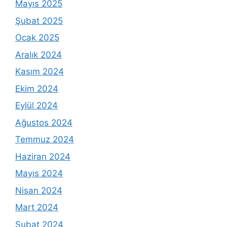
Mayıs 2025
Şubat 2025
Ocak 2025
Aralık 2024
Kasım 2024
Ekim 2024
Eylül 2024
Ağustos 2024
Temmuz 2024
Haziran 2024
Mayıs 2024
Nisan 2024
Mart 2024
Şubat 2024