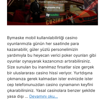
Bymaske mobil kullanılabilirliği casino
oyunlarımızla günün her saatinde para
kazanabilir, güler yüzlü personelimizin
yardımıyla bu heyecan verici poker oyunları gibi
oyunlar oynayarak kazancınızı artırabilirsiniz.
Size sunulan bu inanılmaz fırsatlar size gerçek
bir uluslararası casino hissi veriyor. Yurtdışına
çıkmanıza gerek kalmadan ister evinizde ister
cep telefonunuzdan casino oynamanın keyfini
çıkarabilirsiniz. Yasal casinolara benzer şekilde
yasa dışı …
Devamını oku…