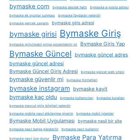
bymaske com
bymaske destek hattı
bymaske e-posta adresi
bymaske ek oyunlar sunması
bymaske faydaları nelerdir
bymaske giris adresi
bymaske gerçek zamanlı
Bymaske Giriş
bymaske girisi
Bymaske Giriş Yap
bymaske giriş/mobil girişe güvenilebilir mi
Bymaske Güncel
bymaske güncel adres
bymaske güncel adresi
Bymaske Güncel Giriş Adresi
bymaske güncel web sitesi
bymaske güvenlir mi
bymaske hizmetleri
bymaske instagram
bymaske kayit
bymaske kaç oldu
bymaske kullanıcıları
bymaske kuralları
bymaske mevcut giriş bilgileri nelerdir
bymaske mobile nasıl etkileşime girerim
bymaske mobil i̇şlemler
Bymaske Mobil Uygulaması
bymaske nasil bir site
bymaske nasıl belge gönderilir
bymaske nasıl kullanılır
Bymaske Para Yatırma
bymaske nasıl üye olunur