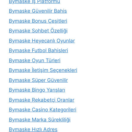
Bymaske İş Platformu
Bymaske Güvenilir Bahis
Bymaske Bonus Çeşitleri
Bymaske Sohbet Özelliği
Bymaske Heyecanlı Oyunlar
Bymaske Futbol Bahisleri
Bymaske Oyun Türleri
Bymaske İletişim Seçenekleri
Bymaske Süper Güvenilir
Bymaske Bingo Yarışları
Bymaske Rekabetçi Oranlar
Bymaske Casino Kategorileri
Bymaske Marka Sürekliliği
Bymaske Hızlı Adres