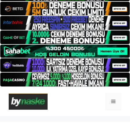
İçeriğe
atla
Menü