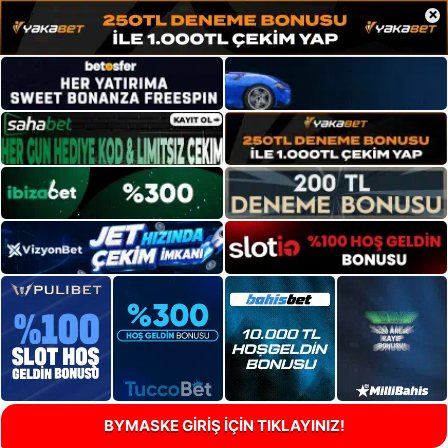
×
BYMASKE GİRİŞ İÇİN TIKLAYINIZ!