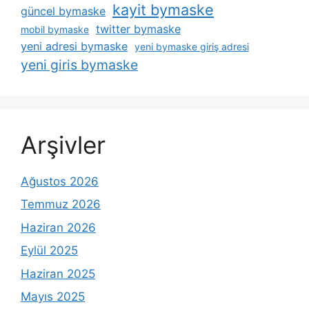
kayit bymaske
güncel bymaske
twitter bymaske
mobil bymaske
yeni adresi bymaske
yeni bymaske giriş adresi
yeni giris bymaske
Arşivler
Ağustos 2026
Temmuz 2026
Haziran 2026
Eylül 2025
Haziran 2025
Mayıs 2025