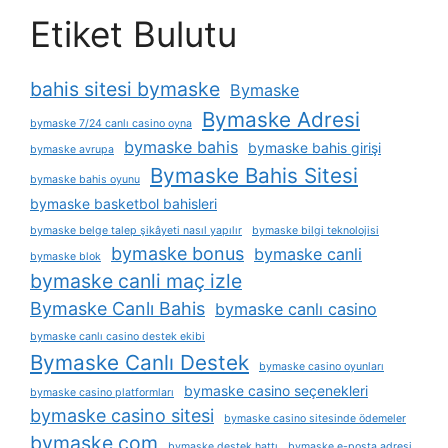
Etiket Bulutu
bahis sitesi bymaske
Bymaske
Bymaske Adresi
bymaske 7/24 canlı casino oyna
bymaske bahis
bymaske bahis girişi
bymaske avrupa
Bymaske Bahis Sitesi
bymaske bahis oyunu
bymaske basketbol bahisleri
bymaske belge talep şikâyeti nasıl yapılır
bymaske bilgi teknolojisi
bymaske bonus
bymaske canli
bymaske blok
bymaske canli maç izle
Bymaske Canlı Bahis
bymaske canlı casino
bymaske canlı casino destek ekibi
Bymaske Canlı Destek
bymaske casino oyunları
bymaske casino seçenekleri
bymaske casino platformları
bymaske casino sitesi
bymaske casino sitesinde ödemeler
bymaske com
bymaske destek hattı
bymaske e-posta adresi