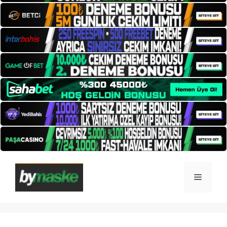
İçeriğe
atla
Menü