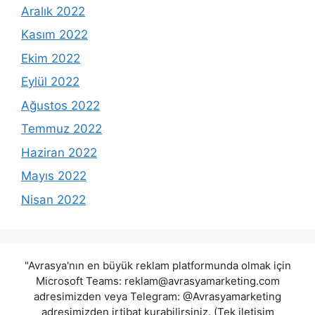
Aralık 2022
Kasım 2022
Ekim 2022
Eylül 2022
Ağustos 2022
Temmuz 2022
Haziran 2022
Mayıs 2022
Nisan 2022
"Avrasya'nın en büyük reklam platformunda olmak için
Microsoft Teams:
reklam@avrasyamarketing.com
adresimizden veya Telegram: @Avrasyamarketing
adresimizden irtibat kurabilirsiniz. (Tek iletişim