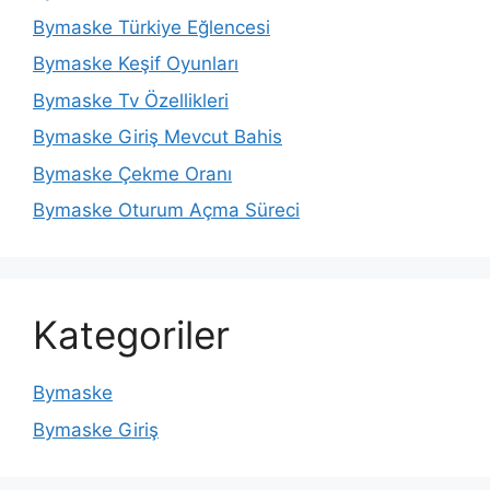
Bymaske Türkiye Eğlencesi
Bymaske Keşif Oyunları
Bymaske Tv Özellikleri
Bymaske Giriş Mevcut Bahis
Bymaske Çekme Oranı
Bymaske Oturum Açma Süreci
Kategoriler
Bymaske
Bymaske Giriş