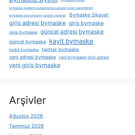
bymaske üyeler
bymaske üyelerin kullanımına sunulan oyun seçenekleri
Bymaske Şikayet
bymaske üye olmanın şartları nelerdir
giris adresi bymaske
giris bymaske
güncel adresi bymaske
girisi bymaske
kayit bymaske
güncel bymaske
twitter bymaske
mobil bymaske
yeni adresi bymaske
yeni bymaske giriş adresi
yeni giris bymaske
Arşivler
Ağustos 2026
Temmuz 2026