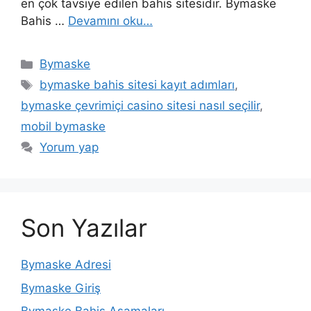
en çok tavsiye edilen bahis sitesidir. Bymaske
Bahis …
Devamını oku…
Kategoriler
Bymaske
Etiketler
bymaske bahis sitesi kayıt adımları
,
bymaske çevrimiçi casino sitesi nasıl seçilir
,
mobil bymaske
Yorum yap
Son Yazılar
Bymaske Adresi
Bymaske Giriş