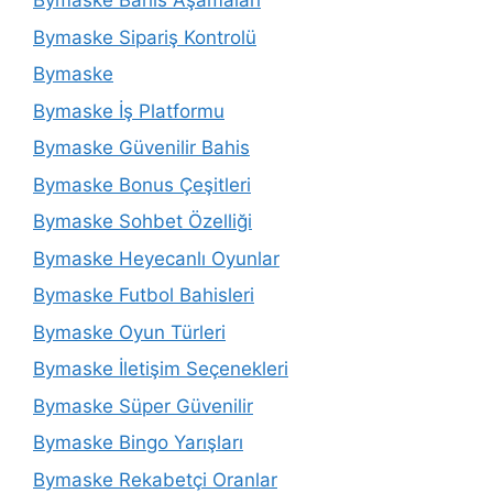
Bymaske Bahis Aşamaları
Bymaske Sipariş Kontrolü
Bymaske
Bymaske İş Platformu
Bymaske Güvenilir Bahis
Bymaske Bonus Çeşitleri
Bymaske Sohbet Özelliği
Bymaske Heyecanlı Oyunlar
Bymaske Futbol Bahisleri
Bymaske Oyun Türleri
Bymaske İletişim Seçenekleri
Bymaske Süper Güvenilir
Bymaske Bingo Yarışları
Bymaske Rekabetçi Oranlar