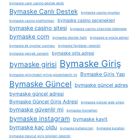
bymaske canlı casino destek ekibi
Bymaske Canlı Destek
bymaske casino oyunları
bymaske casino seçenekleri
bymaske casino platformları
bymaske casino sitesi
bymaske casino sitesinde ödemeler
bymaske com
bymaske destek hattı
bymaske e-posta adresi
bymaske ek oyunlar sunması
bymaske faydaları nelerdir
bymaske giris adresi
bymaske gerçek zamanlı
Bymaske Giriş
bymaske girisi
Bymaske Giriş Yap
bymaske giriş/mobil girişe güvenilebilir mi
Bymaske Güncel
bymaske güncel adres
bymaske güncel adresi
Bymaske Güncel Giriş Adresi
bymaske güncel web sitesi
bymaske güvenlir mi
bymaske hizmetleri
bymaske instagram
bymaske kayit
bymaske kaç oldu
bymaske kullanıcıları
bymaske kuralları
bymaske mevcut giriş bilgileri nelerdir