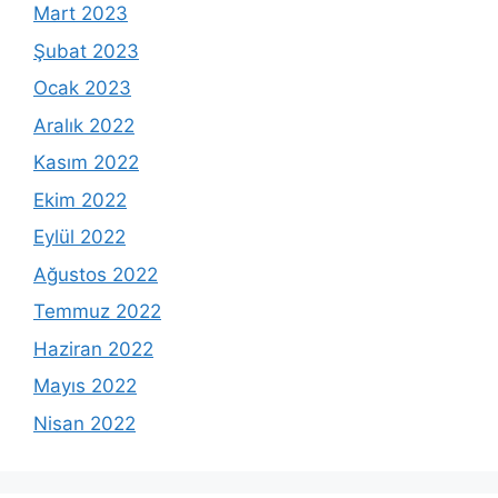
Mart 2023
Şubat 2023
Ocak 2023
Aralık 2022
Kasım 2022
Ekim 2022
Eylül 2022
Ağustos 2022
Temmuz 2022
Haziran 2022
Mayıs 2022
Nisan 2022