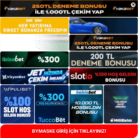
×
BYMASKE GİRİŞ İÇİN TIKLAYINIZ!