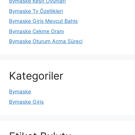
Bymaske Keşif Oyunları
Bymaske Tv Özellikleri
Bymaske Giriş Mevcut Bahis
Bymaske Çekme Oranı
Bymaske Oturum Açma Süreci
Kategoriler
Bymaske
Bymaske Giriş