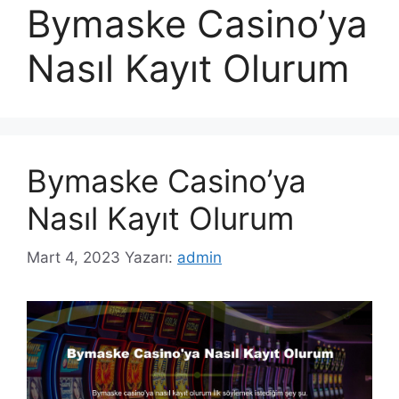
Bymaske Casino’ya
Nasıl Kayıt Olurum
Bymaske Casino’ya
Nasıl Kayıt Olurum
Mart 4, 2023
Yazarı:
admin