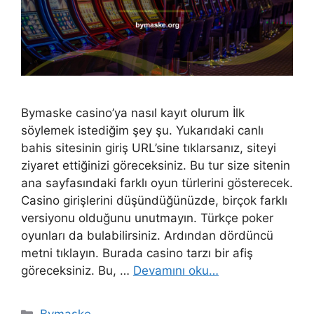
Bymaske casino’ya nasıl kayıt olurum İlk
söylemek istediğim şey şu. Yukarıdaki canlı
bahis sitesinin giriş URL’sine tıklarsanız, siteyi
ziyaret ettiğinizi göreceksiniz. Bu tur size sitenin
ana sayfasındaki farklı oyun türlerini gösterecek.
Casino girişlerini düşündüğünüzde, birçok farklı
versiyonu olduğunu unutmayın. Türkçe poker
oyunları da bulabilirsiniz. Ardından dördüncü
metni tıklayın. Burada casino tarzı bir afiş
göreceksiniz. Bu, …
Devamını oku…
Kategoriler