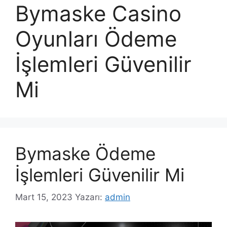
Bymaske Casino
Oyunları Ödeme
İşlemleri Güvenilir
Mi
Bymaske Ödeme
İşlemleri Güvenilir Mi
Mart 15, 2023
Yazarı:
admin