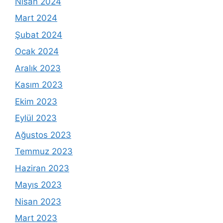
Nisan 2024
Mart 2024
Şubat 2024
Ocak 2024
Aralık 2023
Kasım 2023
Ekim 2023
Eylül 2023
Ağustos 2023
Temmuz 2023
Haziran 2023
Mayıs 2023
Nisan 2023
Mart 2023