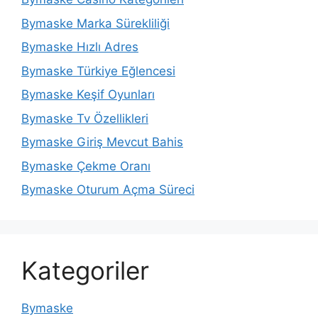
Bymaske Marka Sürekliliği
Bymaske Hızlı Adres
Bymaske Türkiye Eğlencesi
Bymaske Keşif Oyunları
Bymaske Tv Özellikleri
Bymaske Giriş Mevcut Bahis
Bymaske Çekme Oranı
Bymaske Oturum Açma Süreci
Kategoriler
Bymaske