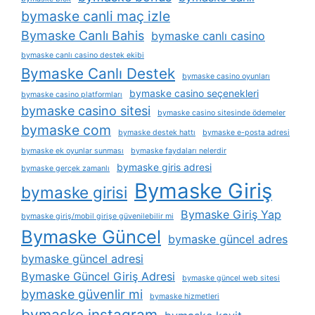
bymaske canli maç izle
Bymaske Canlı Bahis
bymaske canlı casino
bymaske canlı casino destek ekibi
Bymaske Canlı Destek
bymaske casino oyunları
bymaske casino seçenekleri
bymaske casino platformları
bymaske casino sitesi
bymaske casino sitesinde ödemeler
bymaske com
bymaske destek hattı
bymaske e-posta adresi
bymaske ek oyunlar sunması
bymaske faydaları nelerdir
bymaske giris adresi
bymaske gerçek zamanlı
Bymaske Giriş
bymaske girisi
Bymaske Giriş Yap
bymaske giriş/mobil girişe güvenilebilir mi
Bymaske Güncel
bymaske güncel adres
bymaske güncel adresi
Bymaske Güncel Giriş Adresi
bymaske güncel web sitesi
bymaske güvenlir mi
bymaske hizmetleri
bymaske instagram