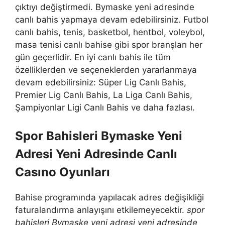
çıktıyı değiştirmedi. Bymaske yeni adresinde
canlı bahis yapmaya devam edebilirsiniz. Futbol
canlı bahis, tenis, basketbol, ​​hentbol, ​​voleybol,
masa tenisi canlı bahise gibi spor branşları her
gün geçerlidir. En iyi canlı bahis ile tüm
özelliklerden ve seçeneklerden yararlanmaya
devam edebilirsiniz: Süper Lig Canlı Bahis,
Premier Lig Canlı Bahis, La Liga Canlı Bahis,
Şampiyonlar Ligi Canlı Bahis ve daha fazlası.
Spor Bahisleri Bymaske Yeni
Adresi Yeni Adresinde Canlı
Casıno Oyunları
Bahise programında yapılacak adres değişikliği
faturalandırma anlayışını etkilemeyecektir.
spor
bahisleri Bymaske yeni adresi yeni adresinde