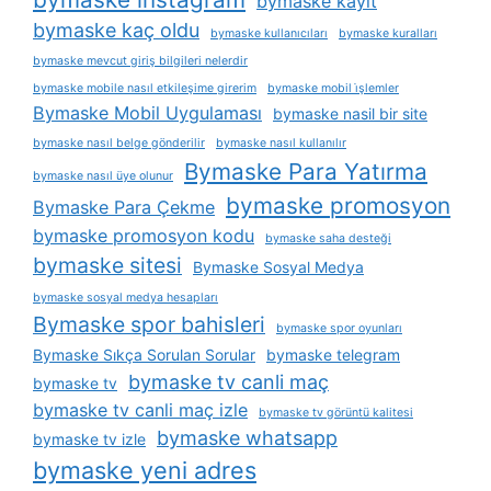
bymaske kayit
bymaske kaç oldu
bymaske kullanıcıları
bymaske kuralları
bymaske mevcut giriş bilgileri nelerdir
bymaske mobile nasıl etkileşime girerim
bymaske mobil i̇şlemler
Bymaske Mobil Uygulaması
bymaske nasil bir site
bymaske nasıl belge gönderilir
bymaske nasıl kullanılır
Bymaske Para Yatırma
bymaske nasıl üye olunur
bymaske promosyon
Bymaske Para Çekme
bymaske promosyon kodu
bymaske saha desteği
bymaske sitesi
Bymaske Sosyal Medya
bymaske sosyal medya hesapları
Bymaske spor bahisleri
bymaske spor oyunları
Bymaske Sıkça Sorulan Sorular
bymaske telegram
bymaske tv canli maç
bymaske tv
bymaske tv canli maç izle
bymaske tv görüntü kalitesi
bymaske whatsapp
bymaske tv izle
bymaske yeni adres