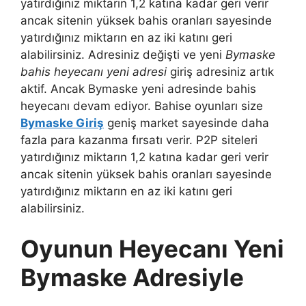
yatırdığınız miktarın 1,2 katına kadar geri verir
ancak sitenin yüksek bahis oranları sayesinde
yatırdığınız miktarın en az iki katını geri
alabilirsiniz. Adresiniz değişti ve yeni
Bymaske
bahis heyecanı yeni adresi
giriş adresiniz artık
aktif. Ancak Bymaske yeni adresinde bahis
heyecanı devam ediyor. Bahise oyunları size
Bymaske Giriş
geniş market sayesinde daha
fazla para kazanma fırsatı verir. P2P siteleri
yatırdığınız miktarın 1,2 katına kadar geri verir
ancak sitenin yüksek bahis oranları sayesinde
yatırdığınız miktarın en az iki katını geri
alabilirsiniz.
Oyunun Heyecanı Yeni
Bymaske Adresiyle