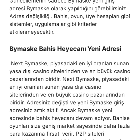
Güncellemenin sadece Bymaske yeni giriş
adresi Bymaske olarak yapıldığını görebilirsiniz.
Adres değişikliği. Bahis, oyun, üye hesapları gibi
sistemler, uygulamalar gibi kriterler
etkilenmeyecektir.
Bymaske Bahis Heyecanı Yeni Adresi
Next Bymaske, piyasadaki en iyi oranları sunan
yasa dışı casino sitelerinden ve en büyük casino
pazarlarından biridir. Next Bymaske, piyasadaki
en iyi oranları sunan yasa dışı casino
sitelerinden ve en büyük casino pazarlarından
biridir. Adresiniz değişti ve yeni Bymaske giriş
adresiniz artık aktif. Ancak Bymaske yeni
adresinde bahis heyecanı devam ediyor. Bahise
oyunları size geniş market sayesinde daha fazla
para kazanma fırsatı verir. P2P siteleri