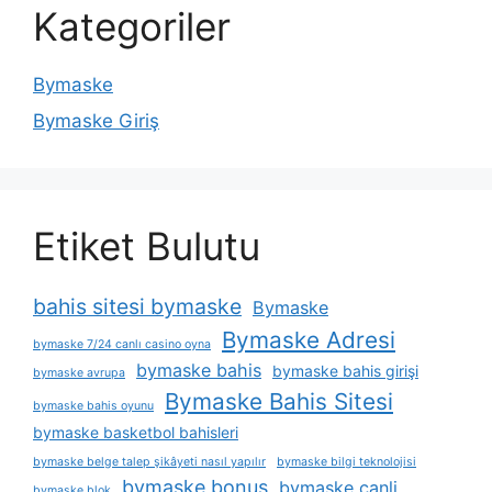
Kategoriler
Bymaske
Bymaske Giriş
Etiket Bulutu
bahis sitesi bymaske
Bymaske
Bymaske Adresi
bymaske 7/24 canlı casino oyna
bymaske bahis
bymaske bahis girişi
bymaske avrupa
Bymaske Bahis Sitesi
bymaske bahis oyunu
bymaske basketbol bahisleri
bymaske belge talep şikâyeti nasıl yapılır
bymaske bilgi teknolojisi
bymaske bonus
bymaske canli
bymaske blok