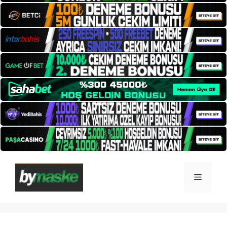
İçeriğe
atla
Menü