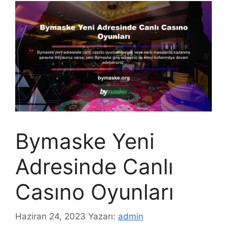
Bymaske Yeni
Adresinde Canlı
Casıno Oyunları
Haziran 24, 2023
Yazarı:
admin