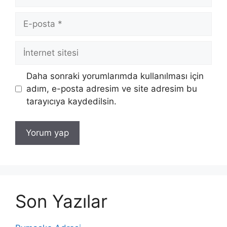
E-
posta
İnternet
sitesi
Daha sonraki yorumlarımda kullanılması için
adım, e-posta adresim ve site adresim bu
tarayıcıya kaydedilsin.
Son Yazılar