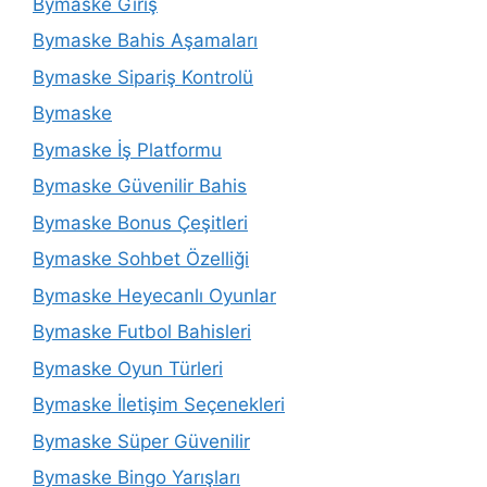
Bymaske Giriş
Bymaske Bahis Aşamaları
Bymaske Sipariş Kontrolü
Bymaske
Bymaske İş Platformu
Bymaske Güvenilir Bahis
Bymaske Bonus Çeşitleri
Bymaske Sohbet Özelliği
Bymaske Heyecanlı Oyunlar
Bymaske Futbol Bahisleri
Bymaske Oyun Türleri
Bymaske İletişim Seçenekleri
Bymaske Süper Güvenilir
Bymaske Bingo Yarışları