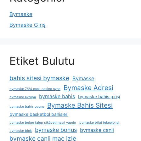
Bymaske
Bymaske Giriş
Etiket Bulutu
bahis sitesi bymaske
Bymaske
Bymaske Adresi
bymaske 7/24 canlı casino oyna
bymaske bahis
bymaske bahis girişi
bymaske avrupa
Bymaske Bahis Sitesi
bymaske bahis oyunu
bymaske basketbol bahisleri
bymaske belge talep şikâyeti nasıl yapılır
bymaske bilgi teknolojisi
bymaske bonus
bymaske canli
bymaske blok
bymaske canli maç izle