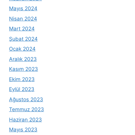
Mayıs 2024
Nisan 2024
Mart 2024
Şubat 2024
Ocak 2024
Aralık 2023
Kasım 2023
Ekim 2023
Eylül 2023
Ağustos 2023
Temmuz 2023
Haziran 2023
Mayıs 2023