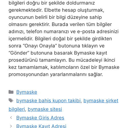
bilgileri doğru bir şekilde doldurmanız
gerekmektedir. Elbette hesap oluşturmak,
oyuncunun belirli bir bilgi düzeyine sahip
olmasını gerektirir. Burada verilen tüm bilgiler
adınızı, telefon numaranızı ve e-posta adresinizi
içermelidir. Bilgileri doğal bir şekilde girdikten
sonra “Onayı Onayla” butonuna tıklayın ve
“Gönder” butonuna basarak Bymaske kayıt
prosedürünü tamamlayın. Bu mücadeleyi ikinci
kez tamamlamak, katılımcıların özel bir Bymaske
promosyonundan yararlanmalarını sağlar.
Kategoriler
Bymaske
Etiketler
bymaske bahis kupon takibi
,
bymaske şirket
bilgileri
,
bymaske sitesi
Yazı
Bymaske Giriş Adres
dolaşımı
Bymaske Kayıt Adresi