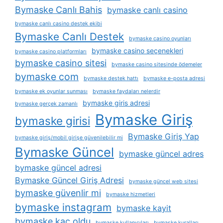
Bymaske Canlı Bahis
bymaske canlı casino
bymaske canlı casino destek ekibi
Bymaske Canlı Destek
bymaske casino oyunları
bymaske casino seçenekleri
bymaske casino platformları
bymaske casino sitesi
bymaske casino sitesinde ödemeler
bymaske com
bymaske destek hattı
bymaske e-posta adresi
bymaske ek oyunlar sunması
bymaske faydaları nelerdir
bymaske giris adresi
bymaske gerçek zamanlı
Bymaske Giriş
bymaske girisi
Bymaske Giriş Yap
bymaske giriş/mobil girişe güvenilebilir mi
Bymaske Güncel
bymaske güncel adres
bymaske güncel adresi
Bymaske Güncel Giriş Adresi
bymaske güncel web sitesi
bymaske güvenlir mi
bymaske hizmetleri
bymaske instagram
bymaske kayit
bymaske kaç oldu
bymaske kullanıcıları
bymaske kuralları