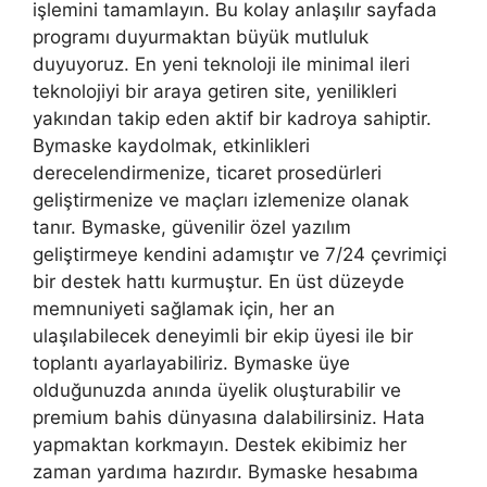
işlemini tamamlayın. Bu kolay anlaşılır sayfada
programı duyurmaktan büyük mutluluk
duyuyoruz. En yeni teknoloji ile minimal ileri
teknolojiyi bir araya getiren site, yenilikleri
yakından takip eden aktif bir kadroya sahiptir.
Bymaske kaydolmak, etkinlikleri
derecelendirmenize, ticaret prosedürleri
geliştirmenize ve maçları izlemenize olanak
tanır. Bymaske, güvenilir özel yazılım
geliştirmeye kendini adamıştır ve 7/24 çevrimiçi
bir destek hattı kurmuştur. En üst düzeyde
memnuniyeti sağlamak için, her an
ulaşılabilecek deneyimli bir ekip üyesi ile bir
toplantı ayarlayabiliriz. Bymaske üye
olduğunuzda anında üyelik oluşturabilir ve
premium bahis dünyasına dalabilirsiniz. Hata
yapmaktan korkmayın. Destek ekibimiz her
zaman yardıma hazırdır. Bymaske hesabıma