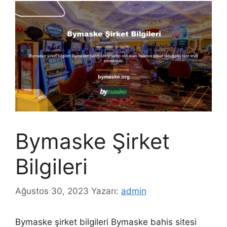
Bymaske Şirket
Bilgileri
Ağustos 30, 2023
Yazarı:
admin
Bymaske şirket bilgileri Bymaske bahis sitesi