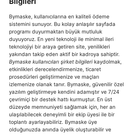
Bilgileri
Bymaske, kullanıcılarına en kaliteli ödeme
sistemini sunuyor. Bu kolay anlaşılır sayfada
programı duyurmaktan büyük mutluluk
duyuyoruz. En yeni teknoloji ile minimal ileri
teknolojiyi bir araya getiren site, yenilikleri
yakından takip eden aktif bir kadroya sahiptir.
Bymaske kullanıcıları şirket bilgileri
kaydolmak,
etkinlikleri derecelendirmenize, ticaret
prosedürleri geliştirmenize ve maçları
izlemenize olanak tanır. Bymaske, güvenilir özel
yazılım geliştirmeye kendini adamıştır ve 7/24
çevrimiçi bir destek hattı kurmuştur. En üst
düzeyde memnuniyeti sağlamak için, her an
ulaşılabilecek deneyimli bir ekip üyesi ile bir
toplantı ayarlayabiliriz. Bymaske üye
olduğunuzda anında üyelik oluşturabilir ve