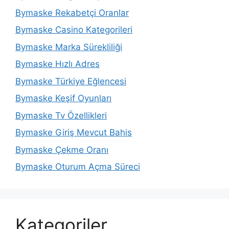
Bymaske Rekabetçi Oranlar
Bymaske Casino Kategorileri
Bymaske Marka Sürekliliği
Bymaske Hızlı Adres
Bymaske Türkiye Eğlencesi
Bymaske Keşif Oyunları
Bymaske Tv Özellikleri
Bymaske Giriş Mevcut Bahis
Bymaske Çekme Oranı
Bymaske Oturum Açma Süreci
Kategoriler