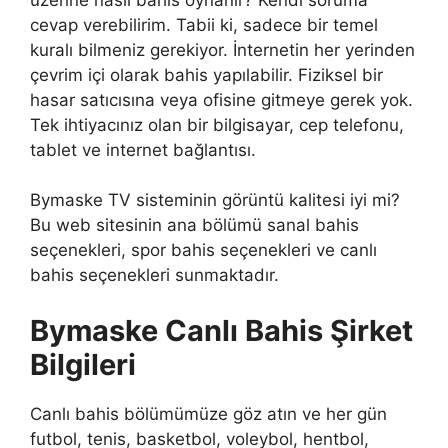
cevap verebilirim. Tabii ki, sadece bir temel
kuralı bilmeniz gerekiyor. İnternetin her yerinden
çevrim içi olarak bahis yapılabilir. Fiziksel bir
hasar satıcısına veya ofisine gitmeye gerek yok.
Tek ihtiyacınız olan bir bilgisayar, cep telefonu,
tablet ve internet bağlantısı.
Bymaske TV sisteminin görüntü kalitesi iyi mi?
Bu web sitesinin ana bölümü sanal bahis
seçenekleri, spor bahis seçenekleri ve canlı
bahis seçenekleri sunmaktadır.
Bymaske Canlı Bahis Şirket
Bilgileri
Canlı bahis bölümümüze göz atın ve her gün
futbol, ​​tenis, basketbol, ​​voleybol, hentbol, ​​