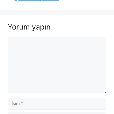
Yorum yapın
Yorum
İsim