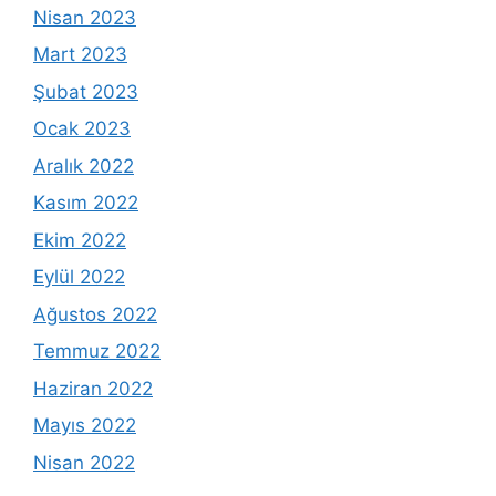
Nisan 2023
Mart 2023
Şubat 2023
Ocak 2023
Aralık 2022
Kasım 2022
Ekim 2022
Eylül 2022
Ağustos 2022
Temmuz 2022
Haziran 2022
Mayıs 2022
Nisan 2022