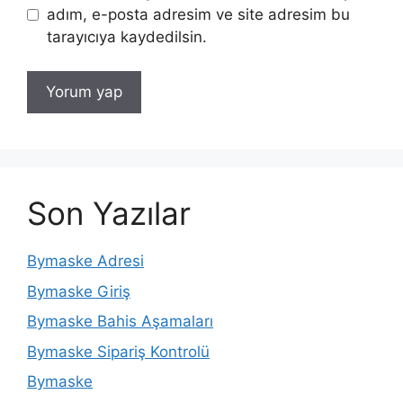
adım, e-posta adresim ve site adresim bu
tarayıcıya kaydedilsin.
Son Yazılar
Bymaske Adresi
Bymaske Giriş
Bymaske Bahis Aşamaları
Bymaske Sipariş Kontrolü
Bymaske