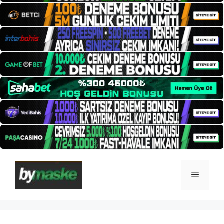
İçeriğe
atla
Menü