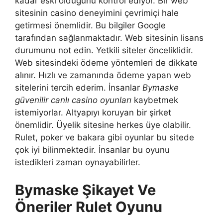
kadar eski olduğunu kontrol ediyor. Bir web
sitesinin casino deneyimini çevrimiçi hale
getirmesi önemlidir. Bu bilgiler Google
tarafından sağlanmaktadır. Web sitesinin lisans
durumunu not edin. Yetkili siteler önceliklidir.
Web sitesindeki ödeme yöntemleri de dikkate
alınır. Hızlı ve zamanında ödeme yapan web
sitelerini tercih ederim. İnsanlar
Bymaske
güvenilir canlı casino oyunları
kaybetmek
istemiyorlar. Altyapıyı koruyan bir şirket
önemlidir. Üyelik sitesine herkes üye olabilir.
Rulet, poker ve bakara gibi oyunlar bu sitede
çok iyi bilinmektedir. İnsanlar bu oyunu
istedikleri zaman oynayabilirler.
Bymaske Şikayet Ve
Öneriler Rulet Oyunu