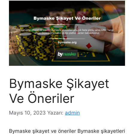
Bymaske Şikayet
Ve Öneriler
Mayıs 10, 2023
Yazarı:
admin
Bymaske şikayet ve öneriler Bymaske şikayetleri