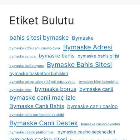
Etiket Bulutu
bahis sitesi bymaske
Bymaske
Bymaske Adresi
bymaske 7/24 canlı casino oyna
bymaske bahis
bymaske bahis girişi
bymaske avrupa
Bymaske Bahis Sitesi
bymaske bahis oyunu
bymaske basketbol bahisleri
bymaske belge talep şikâyeti nasıl yapılır
bymaske bilgi teknolojisi
bymaske bonus
bymaske canli
bymaske blok
bymaske canli maç izle
Bymaske Canlı Bahis
bymaske canlı casino
bymaske canlı casino destek ekibi
Bymaske Canlı Destek
bymaske casino oyunları
bymaske casino seçenekleri
bymaske casino platformları
bymaske casino sitesi