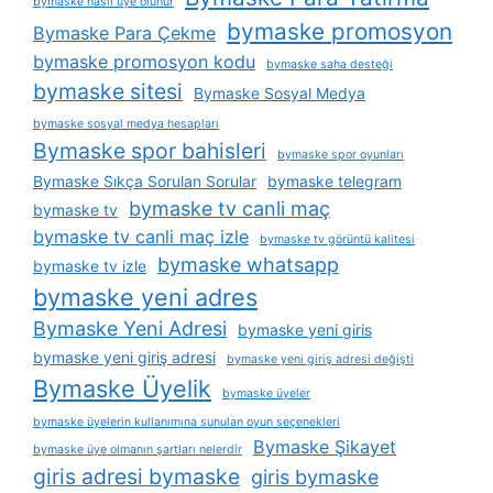
bymaske nasıl üye olunur
bymaske promosyon
Bymaske Para Çekme
bymaske promosyon kodu
bymaske saha desteği
bymaske sitesi
Bymaske Sosyal Medya
bymaske sosyal medya hesapları
Bymaske spor bahisleri
bymaske spor oyunları
Bymaske Sıkça Sorulan Sorular
bymaske telegram
bymaske tv canli maç
bymaske tv
bymaske tv canli maç izle
bymaske tv görüntü kalitesi
bymaske whatsapp
bymaske tv izle
bymaske yeni adres
Bymaske Yeni Adresi
bymaske yeni giris
bymaske yeni giriş adresi
bymaske yeni giriş adresi değişti
Bymaske Üyelik
bymaske üyeler
bymaske üyelerin kullanımına sunulan oyun seçenekleri
Bymaske Şikayet
bymaske üye olmanın şartları nelerdir
giris adresi bymaske
giris bymaske