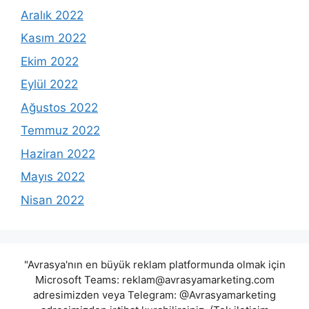
Aralık 2022
Kasım 2022
Ekim 2022
Eylül 2022
Ağustos 2022
Temmuz 2022
Haziran 2022
Mayıs 2022
Nisan 2022
"Avrasya'nın en büyük reklam platformunda olmak için
Microsoft Teams:
reklam@avrasyamarketing.com
adresimizden veya Telegram: @Avrasyamarketing