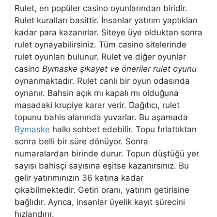
Rulet, en popüler casino oyunlarından biridir.
Rulet kuralları basittir. İnsanlar yatırım yaptıkları
kadar para kazanırlar. Siteye üye olduktan sonra
rulet oynayabilirsiniz. Tüm casino sitelerinde
rulet oyunları bulunur. Rulet ve diğer oyunlar
casino
Bymaske şikayet ve öneriler rulet oyunu
oynanmaktadır. Rulet canlı bir oyun odasında
oynanır. Bahsin açık mı kapalı mı olduğuna
masadaki krupiye karar verir. Dağıtıcı, rulet
topunu bahis alanında yuvarlar. Bu aşamada
Bymaske
halkı sohbet edebilir. Topu fırlattıktan
sonra belli bir süre dönüyor. Sonra
numaralardan birinde durur. Topun düştüğü yer
sayısı bahisçi sayısına eşitse kazanırsınız. Bu
gelir yatırımınızın 36 katına kadar
çıkabilmektedir. Getiri oranı, yatırım getirisine
bağlıdır. Ayrıca, insanlar üyelik kayıt sürecini
hızlandırır.