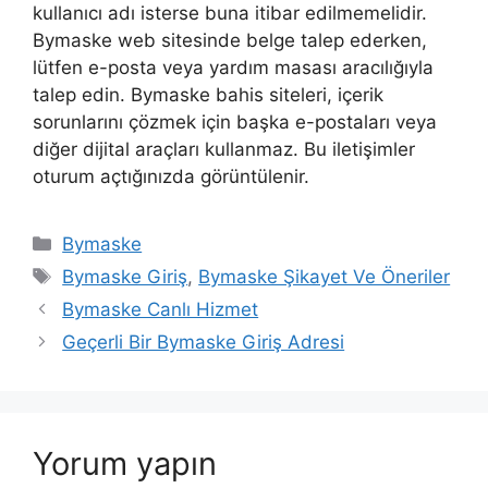
kullanıcı adı isterse buna itibar edilmemelidir.
Bymaske web sitesinde belge talep ederken,
lütfen e-posta veya yardım masası aracılığıyla
talep edin. Bymaske bahis siteleri, içerik
sorunlarını çözmek için başka e-postaları veya
diğer dijital araçları kullanmaz. Bu iletişimler
oturum açtığınızda görüntülenir.
Kategoriler
Bymaske
Etiketler
Bymaske Giriş
,
Bymaske Şikayet Ve Öneriler
Yazı
Bymaske Canlı Hizmet
dolaşımı
Geçerli Bir Bymaske Giriş Adresi
Yorum yapın