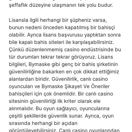
şeffaflık düzeyine ulaşmanın tek yolu budur.
Lisansla ilgili herhangi bir şüpheniz varsa,
bunun nedeni önceden kapatılmış bir bahisçi
olabilir. Ayrıca lisans başvurusu yaptıktan sonra
bile kapalı bahis siteleri ile karşılaşabilirsiniz.
Çünkü düzenlenmemiş casino endüstrisinde bu
tür durumları tekrar tekrar görüyoruz. Lisans
bilgileri, Bymaske gibi genç bir bahis şirketinin
güvenilirliğine bakarken en çok dikkat ettiğimiz
alanlardan biridir. Güvenilirlik, canlı casino
oyuncuları ve Bymaske Şikayet Ve Öneriler
bahisçileri için çok önemlidir. Bir canlı casino
sitesinin güvenilirliği ilk kriter olarak ele
alınmalıdır. Bu oyun sağlayıcı, oyuncularına
çeşitli şekillerde güvenlik sunar. Ayrıca, oyun
sırasında herhangi bir açıdan
görüntüleyebilirsiniz. Canlı casino oyunlarından