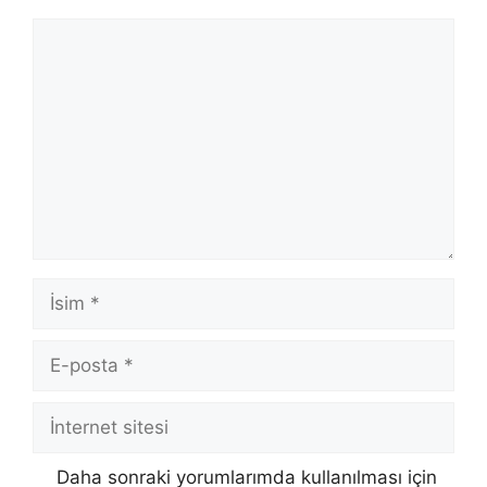
Yorum
İsim
E-
posta
İnternet
sitesi
Daha sonraki yorumlarımda kullanılması için