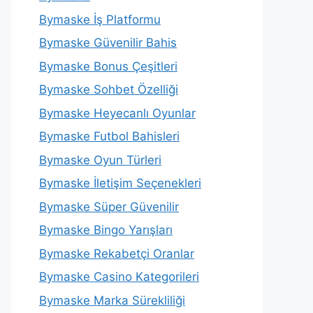
Bymaske İş Platformu
Bymaske Güvenilir Bahis
Bymaske Bonus Çeşitleri
Bymaske Sohbet Özelliği
Bymaske Heyecanlı Oyunlar
Bymaske Futbol Bahisleri
Bymaske Oyun Türleri
Bymaske İletişim Seçenekleri
Bymaske Süper Güvenilir
Bymaske Bingo Yarışları
Bymaske Rekabetçi Oranlar
Bymaske Casino Kategorileri
Bymaske Marka Sürekliliği