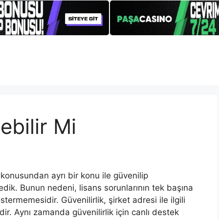
bilir Mi
konusundan ayrı bir konu ile güvenilip
dik. Bunun nedeni, lisans sorunlarının tek başına
rmemesidir. Güvenilirlik, şirket adresi ile ilgili
dir. Aynı zamanda güvenilirlik için canlı destek