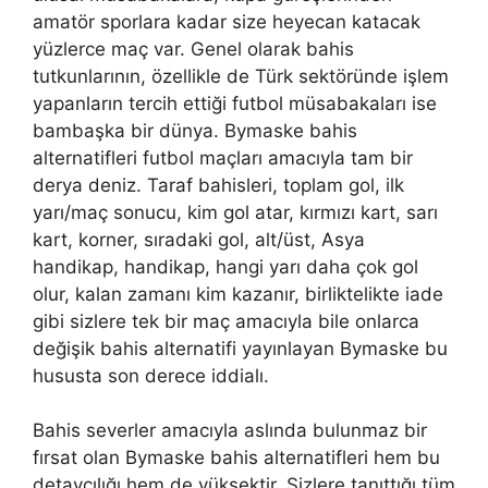
amatör sporlara kadar size heyecan katacak
yüzlerce maç var. Genel olarak bahis
tutkunlarının, özellikle de Türk sektöründe işlem
yapanların tercih ettiği futbol müsabakaları ise
bambaşka bir dünya. Bymaske bahis
alternatifleri futbol maçları amacıyla tam bir
derya deniz. Taraf bahisleri, toplam gol, ilk
yarı/maç sonucu, kim gol atar, kırmızı kart, sarı
kart, korner, sıradaki gol, alt/üst, Asya
handikap, handikap, hangi yarı daha çok gol
olur, kalan zamanı kim kazanır, birliktelikte iade
gibi sizlere tek bir maç amacıyla bile onlarca
değişik bahis alternatifi yayınlayan Bymaske bu
hususta son derece iddialı.
Bahis severler amacıyla aslında bulunmaz bir
fırsat olan Bymaske bahis alternatifleri hem bu
detaycılığı hem de yüksektir. Sizlere tanıttığı tüm