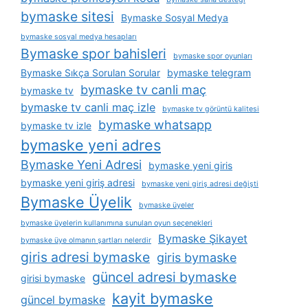
bymaske sitesi
Bymaske Sosyal Medya
bymaske sosyal medya hesapları
Bymaske spor bahisleri
bymaske spor oyunları
Bymaske Sıkça Sorulan Sorular
bymaske telegram
bymaske tv canli maç
bymaske tv
bymaske tv canli maç izle
bymaske tv görüntü kalitesi
bymaske whatsapp
bymaske tv izle
bymaske yeni adres
Bymaske Yeni Adresi
bymaske yeni giris
bymaske yeni giriş adresi
bymaske yeni giriş adresi değişti
Bymaske Üyelik
bymaske üyeler
bymaske üyelerin kullanımına sunulan oyun seçenekleri
Bymaske Şikayet
bymaske üye olmanın şartları nelerdir
giris adresi bymaske
giris bymaske
güncel adresi bymaske
girisi bymaske
kayit bymaske
güncel bymaske