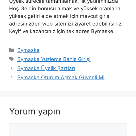
Üyelik sürecini tamamlamak, ilk yatırımınızda
Hoş Geldin bonusu almak ve yüksek oranlarla
yüksek getiri elde etmek için mevcut giriş
adresinizden web sitemizi ziyaret edebilirsiniz.
Keyif ve kazancınız için tek adres Bymaske.
Kategoriler
Bymaske
Etiketler
Bymaske Yüzlerce Bahis Girişi
Yazı
Bymaske Üyelik Şartları
dolaşımı
Bymaske Oturum Açmak Güvenli Mi
Yorum yapın
Yorum