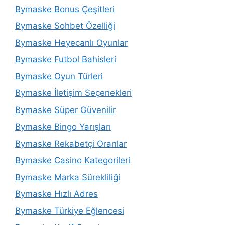
Bymaske Bonus Çeşitleri
Bymaske Sohbet Özelliği
Bymaske Heyecanlı Oyunlar
Bymaske Futbol Bahisleri
Bymaske Oyun Türleri
Bymaske İletişim Seçenekleri
Bymaske Süper Güvenilir
Bymaske Bingo Yarışları
Bymaske Rekabetçi Oranlar
Bymaske Casino Kategorileri
Bymaske Marka Sürekliliği
Bymaske Hızlı Adres
Bymaske Türkiye Eğlencesi