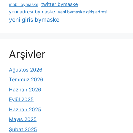
twitter bymaske
mobil bymaske
yeni adresi bymaske
yeni bymaske giriş adresi
yeni giris bymaske
Arşivler
Ağustos 2026
Temmuz 2026
Haziran 2026
Eylül 2025
Haziran 2025
Mayıs 2025
Şubat 2025