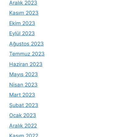
Aralık 2023
Kasım 2023
Ekim 2023
Eylül 2023
Ağustos 2023
Temmuz 2023
Haziran 2023
Mayıs 2023
Nisan 2023
Mart 2023
Şubat 2023
Ocak 2023
Aralık 2022
Kasım 2022