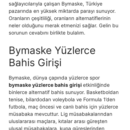
sağlayıcılarıyla çalışan Bymaske, Türkiye
pazarında en yüksek miktarda parayı sunuyor.
Oranların çeşitliliği, oranların alternatiflerinin
neler olduğunu merak etmenizi sağlar. Gelin bu
sorunun cevabını birlikte bulalım.
Bymaske Yüzlerce
Bahis Girişi
Bymaske, dünya çapında yüzlerce spor
bymaske yüzlerce bahis girişi
etkinliğinde
binlerce alternatif bahis sunuyor. Basketboldan
tenise, bilardodan voleybola ve Formula 1’den
futbola, maç öncesi ve canlı bahis için yüzlerce
müsabaka mevcuttur. Lig müsabakalarından
uluslararası maçlara, kıtalar arası güreşten
ulusal müsabakalara, kupa güreşlerinden