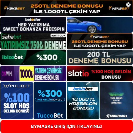
×
BYMASKE GİRİŞ İÇİN TIKLAYINIZ!