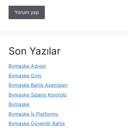
Son Yazılar
Bymaske Adresi
Bymaske Giriş
Bymaske Bahis Aşamaları
Bymaske Sipariş Kontrolü
Bymaske
Bymaske İş Platformu
Bymaske Güvenilir Bahis