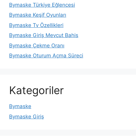
Bymaske Türkiye Eğlencesi
Bymaske Keşif Oyunları
Bymaske Tv Özellikleri
Bymaske Giriş Mevcut Bahis
Bymaske Çekme Oranı
Bymaske Oturum Açma Süreci
Kategoriler
Bymaske
Bymaske Giriş