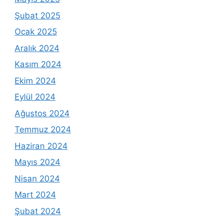
Şubat 2025
Ocak 2025
Aralık 2024
Kasım 2024
Ekim 2024
Eylül 2024
Ağustos 2024
Temmuz 2024
Haziran 2024
Mayıs 2024
Nisan 2024
Mart 2024
Şubat 2024