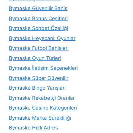
Bymaske Güvenilir Bahis
Bymaske Bonus Çeşitleri
Bymaske Sohbet Özelliği
Bymaske Heyecanlı Oyunlar
Bymaske Futbol Bahisleri
Bymaske Oyun Türleri
Bymaske İletişim Seçenekleri
Bymaske Süper Güvenilir
Bymaske Bingo Yarışları
Bymaske Rekabetçi Oranlar
Bymaske Casino Kategorileri
Bymaske Marka Sürekliliği
Bymaske Hızlı Adres