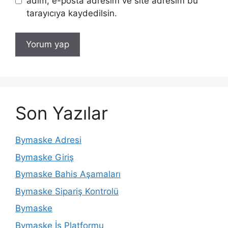
adım, e-posta adresim ve site adresim bu
tarayıcıya kaydedilsin.
Son Yazılar
Bymaske Adresi
Bymaske Giriş
Bymaske Bahis Aşamaları
Bymaske Sipariş Kontrolü
Bymaske
Bymaske İş Platformu