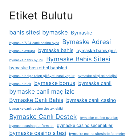
Etiket Bulutu
bahis sitesi bymaske
Bymaske
Bymaske Adresi
bymaske 7/24 canlı casino oyna
bymaske bahis
bymaske bahis girişi
bymaske avrupa
Bymaske Bahis Sitesi
bymaske bahis oyunu
bymaske basketbol bahisleri
bymaske belge talep şikâyeti nasıl yapılır
bymaske bilgi teknolojisi
bymaske bonus
bymaske canli
bymaske blok
bymaske canli maç izle
Bymaske Canlı Bahis
bymaske canlı casino
bymaske canlı casino destek ekibi
Bymaske Canlı Destek
bymaske casino oyunları
bymaske casino seçenekleri
bymaske casino platformları
bymaske casino sitesi
bymaske casino sitesinde ödemeler