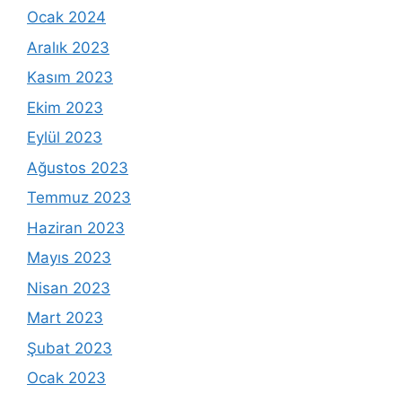
Ocak 2024
Aralık 2023
Kasım 2023
Ekim 2023
Eylül 2023
Ağustos 2023
Temmuz 2023
Haziran 2023
Mayıs 2023
Nisan 2023
Mart 2023
Şubat 2023
Ocak 2023