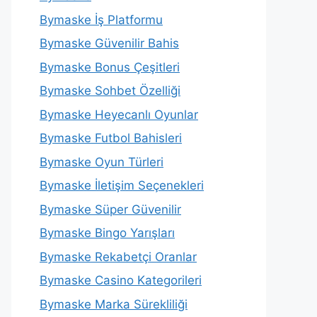
Bymaske İş Platformu
Bymaske Güvenilir Bahis
Bymaske Bonus Çeşitleri
Bymaske Sohbet Özelliği
Bymaske Heyecanlı Oyunlar
Bymaske Futbol Bahisleri
Bymaske Oyun Türleri
Bymaske İletişim Seçenekleri
Bymaske Süper Güvenilir
Bymaske Bingo Yarışları
Bymaske Rekabetçi Oranlar
Bymaske Casino Kategorileri
Bymaske Marka Sürekliliği