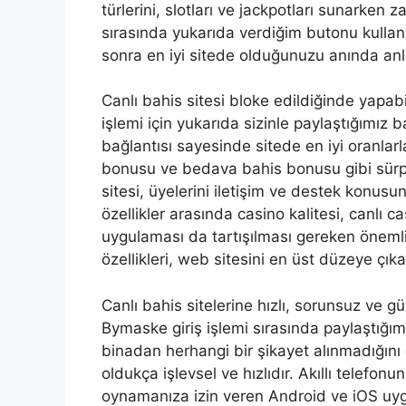
türlerini, slotları ve jackpotları sunarken
sırasında yukarıda verdiğim butonu kulla
sonra en iyi sitede olduğunuzu anında anla
Canlı bahis sitesi bloke edildiğinde yapa
işlemi için yukarıda sizinle paylaştığımız 
bağlantısı sayesinde sitede en iyi oranlar
bonusu ve bedava bahis bonusu gibi sürpri
sitesi, üyelerini iletişim ve destek konusun
özellikler arasında casino kalitesi, canlı c
uygulaması da tartışılması gereken önemli 
özellikleri, web sitesini en üst düzeye çıkar
Canlı bahis sitelerine hızlı, sorunsuz ve gü
Bymaske giriş işlemi sırasında paylaştığım
binadan herhangi bir şikayet alınmadığını 
oldukça işlevsel ve hızlıdır. Akıllı telef
oynamanıza izin veren Android ve iOS uygu