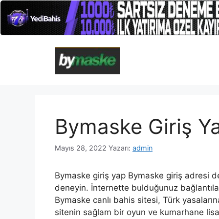
İçeriğe
atla
Bymaske Giriş Y
Mayıs 28, 2022
Yazarı:
admin
Bymaske giriş yap Bymaske giriş adresi de
deneyin. İnternette bulduğunuz bağlantıla
Bymaske canlı bahis sitesi, Türk yasalarına
sitenin sağlam bir oyun ve kumarhane lisans