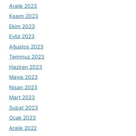
Aralık 2023
Kasım 2023
Ekim 2023
Eylül 2023
Ağustos 2023
Temmuz 2023
Haziran 2023
Mayıs 2023
Nisan 2023
Mart 2023
Şubat 2023
Ocak 2023
Aralık 2022