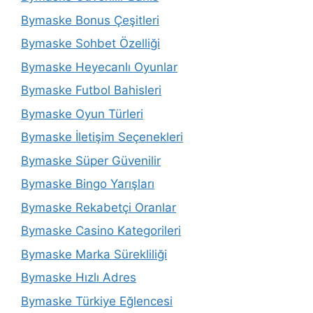
Bymaske Bonus Çeşitleri
Bymaske Sohbet Özelliği
Bymaske Heyecanlı Oyunlar
Bymaske Futbol Bahisleri
Bymaske Oyun Türleri
Bymaske İletişim Seçenekleri
Bymaske Süper Güvenilir
Bymaske Bingo Yarışları
Bymaske Rekabetçi Oranlar
Bymaske Casino Kategorileri
Bymaske Marka Sürekliliği
Bymaske Hızlı Adres
Bymaske Türkiye Eğlencesi