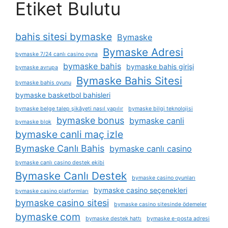
Etiket Bulutu
bahis sitesi bymaske
Bymaske
Bymaske Adresi
bymaske 7/24 canlı casino oyna
bymaske bahis
bymaske bahis girişi
bymaske avrupa
Bymaske Bahis Sitesi
bymaske bahis oyunu
bymaske basketbol bahisleri
bymaske belge talep şikâyeti nasıl yapılır
bymaske bilgi teknolojisi
bymaske bonus
bymaske canli
bymaske blok
bymaske canli maç izle
Bymaske Canlı Bahis
bymaske canlı casino
bymaske canlı casino destek ekibi
Bymaske Canlı Destek
bymaske casino oyunları
bymaske casino seçenekleri
bymaske casino platformları
bymaske casino sitesi
bymaske casino sitesinde ödemeler
bymaske com
bymaske destek hattı
bymaske e-posta adresi