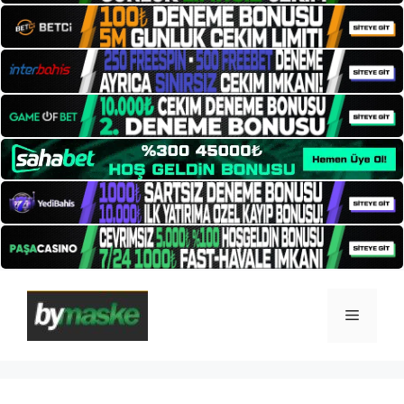
İçeriğe
atla
Menü