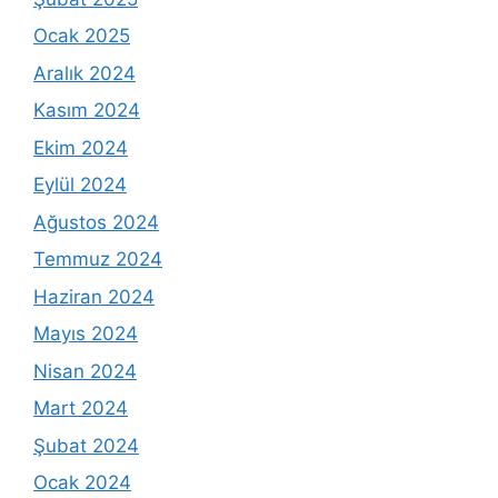
Ocak 2025
Aralık 2024
Kasım 2024
Ekim 2024
Eylül 2024
Ağustos 2024
Temmuz 2024
Haziran 2024
Mayıs 2024
Nisan 2024
Mart 2024
Şubat 2024
Ocak 2024