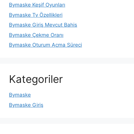
Bymaske Keşif Oyunları
Bymaske Tv Özellikleri
Bymaske Giriş Mevcut Bahis
Bymaske Çekme Oranı
Bymaske Oturum Açma Süreci
Kategoriler
Bymaske
Bymaske Giriş