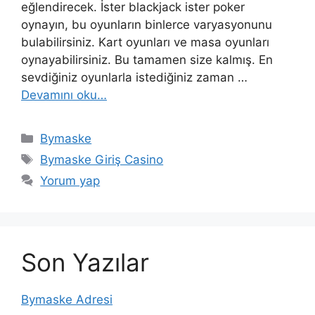
eğlendirecek. İster blackjack ister poker
oynayın, bu oyunların binlerce varyasyonunu
bulabilirsiniz. Kart oyunları ve masa oyunları
oynayabilirsiniz. Bu tamamen size kalmış. En
sevdiğiniz oyunlarla istediğiniz zaman …
Devamını oku…
Kategoriler
Bymaske
Etiketler
Bymaske Giriş Casino
Yorum yap
Son Yazılar
Bymaske Adresi