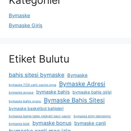
Kategoriler
Bymaske
Bymaske Giriş
Etiket Bulutu
bahis sitesi bymaske
Bymaske
Bymaske Adresi
bymaske 7/24 canlı casino oyna
bymaske bahis
bymaske bahis girişi
bymaske avrupa
Bymaske Bahis Sitesi
bymaske bahis oyunu
bymaske basketbol bahisleri
bymaske belge talep şikâyeti nasıl yapılır
bymaske bilgi teknolojisi
bymaske bonus
bymaske canli
bymaske blok
bymaske canli maç izle