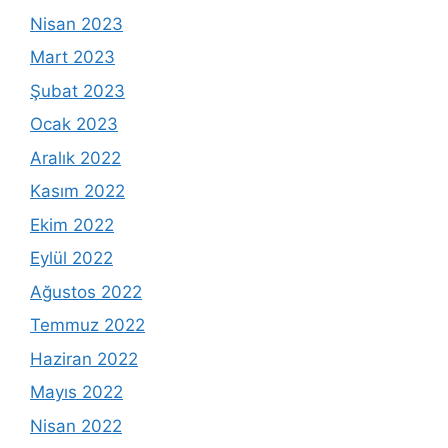
Nisan 2023
Mart 2023
Şubat 2023
Ocak 2023
Aralık 2022
Kasım 2022
Ekim 2022
Eylül 2022
Ağustos 2022
Temmuz 2022
Haziran 2022
Mayıs 2022
Nisan 2022