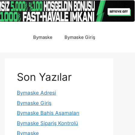
Bymaske
Bymaske Giriş
Son Yazılar
Bymaske Adresi
Bymaske Giriş
Bymaske Bahis Aşamaları
Bymaske Sipariş Kontrolü
Bymaske