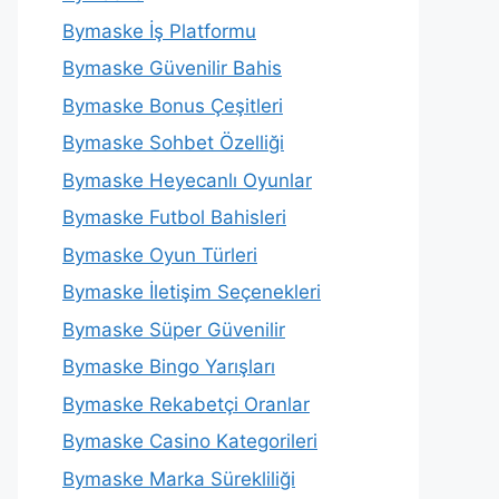
Bymaske İş Platformu
Bymaske Güvenilir Bahis
Bymaske Bonus Çeşitleri
Bymaske Sohbet Özelliği
Bymaske Heyecanlı Oyunlar
Bymaske Futbol Bahisleri
Bymaske Oyun Türleri
Bymaske İletişim Seçenekleri
Bymaske Süper Güvenilir
Bymaske Bingo Yarışları
Bymaske Rekabetçi Oranlar
Bymaske Casino Kategorileri
Bymaske Marka Sürekliliği