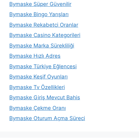
Bymaske Süper Güvenilir
Bymaske Bingo Yarışları
Bymaske Rekabetçi Oranlar
Bymaske Casino Kategorileri
Bymaske Marka Sürekliliği
Bymaske Hızlı Adres
Bymaske Türkiye Eğlencesi
Bymaske Keşif Oyunları
Bymaske Tv Özellikleri
Bymaske Giriş Mevcut Bahis
Bymaske Çekme Oranı
Bymaske Oturum Açma Süreci