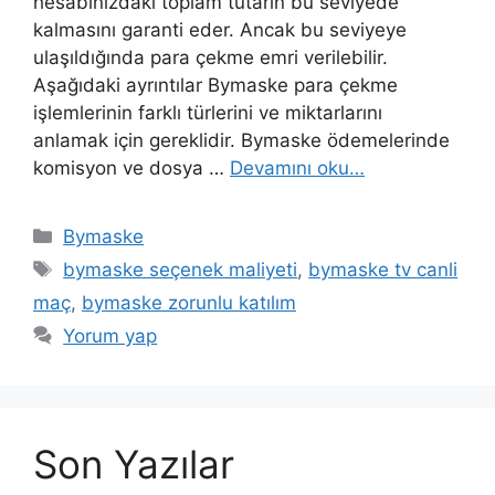
hesabınızdaki toplam tutarın bu seviyede
kalmasını garanti eder. Ancak bu seviyeye
ulaşıldığında para çekme emri verilebilir.
Aşağıdaki ayrıntılar Bymaske para çekme
işlemlerinin farklı türlerini ve miktarlarını
anlamak için gereklidir. Bymaske ödemelerinde
komisyon ve dosya …
Devamını oku…
Kategoriler
Bymaske
Etiketler
bymaske seçenek maliyeti
,
bymaske tv canli
maç
,
bymaske zorunlu katılım
Yorum yap
Son Yazılar