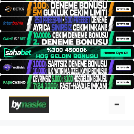
İçeriğe
atla
Menü