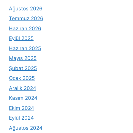
Ağustos 2026
Temmuz 2026
Haziran 2026
Eylül 2025
Haziran 2025
Mayıs 2025
Şubat 2025
Ocak 2025
Aralık 2024
Kasım 2024
Ekim 2024
Eylül 2024
Ağustos 2024