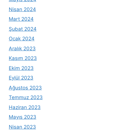
Nisan 2024
Mart 2024
Şubat 2024
Ocak 2024
Aralık 2023
Kasım 2023
Ekim 2023
Eylül 2023
Ağustos 2023
Temmuz 2023
Haziran 2023
Mayıs 2023
Nisan 2023