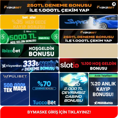
×
BYMASKE GİRİŞ İÇİN TIKLAYINIZ!