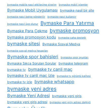
bymaske mobile nasıl etkileşime girerim
bymaske mobil i̇şlemler
Bymaske Mobil Uygulaması
bymaske nasil bir site
bymaske nasıl belge gönderilir
bymaske nasıl kullanılır
Bymaske Para Yatırma
bymaske nasıl üye olunur
bymaske promosyon
Bymaske Para Çekme
bymaske promosyon kodu
bymaske saha desteği
bymaske sitesi
Bymaske Sosyal Medya
bymaske sosyal medya hesapları
Bymaske spor bahisleri
bymaske spor oyunları
Bymaske Sıkça Sorulan Sorular
bymaske telegram
bymaske tv canli maç
bymaske tv
bymaske tv canli maç izle
bymaske tv görüntü kalitesi
bymaske whatsapp
bymaske tv izle
bymaske yeni adres
Bymaske Yeni Adresi
bymaske yeni giris
bymaske yeni giriş adresi
bymaske yeni giriş adresi değişti