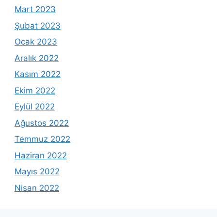
Mart 2023
Şubat 2023
Ocak 2023
Aralık 2022
Kasım 2022
Ekim 2022
Eylül 2022
Ağustos 2022
Temmuz 2022
Haziran 2022
Mayıs 2022
Nisan 2022