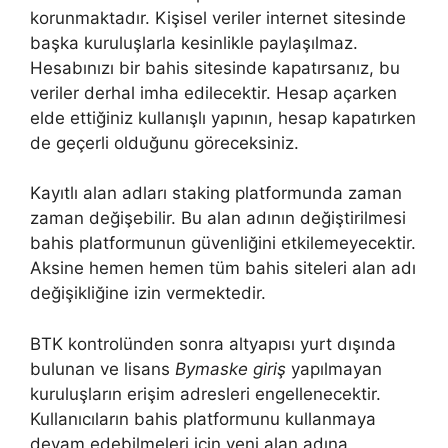
korunmaktadır. Kişisel veriler internet sitesinde
başka kuruluşlarla kesinlikle paylaşılmaz.
Hesabınızı bir bahis sitesinde kapatırsanız, bu
veriler derhal imha edilecektir. Hesap açarken
elde ettiğiniz kullanışlı yapının, hesap kapatırken
de geçerli olduğunu göreceksiniz.
Kayıtlı alan adları staking platformunda zaman
zaman değişebilir. Bu alan adının değiştirilmesi
bahis platformunun güvenliğini etkilemeyecektir.
Aksine hemen hemen tüm bahis siteleri alan adı
değişikliğine izin vermektedir.
BTK kontrolünden sonra altyapısı yurt dışında
bulunan ve lisans
Bymaske giriş
yapılmayan
kuruluşların erişim adresleri engellenecektir.
Kullanıcıların bahis platformunu kullanmaya
devam edebilmeleri için yeni alan adına