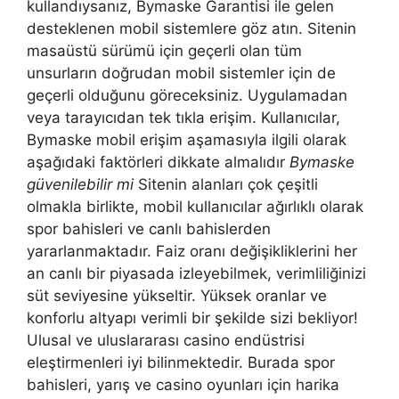
kullandıysanız, Bymaske Garantisi ile gelen
desteklenen mobil sistemlere göz atın. Sitenin
masaüstü sürümü için geçerli olan tüm
unsurların doğrudan mobil sistemler için de
geçerli olduğunu göreceksiniz. Uygulamadan
veya tarayıcıdan tek tıkla erişim. Kullanıcılar,
Bymaske mobil erişim aşamasıyla ilgili olarak
aşağıdaki faktörleri dikkate almalıdır
Bymaske
güvenilebilir mi
Sitenin alanları çok çeşitli
olmakla birlikte, mobil kullanıcılar ağırlıklı olarak
spor bahisleri ve canlı bahislerden
yararlanmaktadır. Faiz oranı değişikliklerini her
an canlı bir piyasada izleyebilmek, verimliliğinizi
süt seviyesine yükseltir. Yüksek oranlar ve
konforlu altyapı verimli bir şekilde sizi bekliyor!
Ulusal ve uluslararası casino endüstrisi
eleştirmenleri iyi bilinmektedir. Burada spor
bahisleri, yarış ve casino oyunları için harika