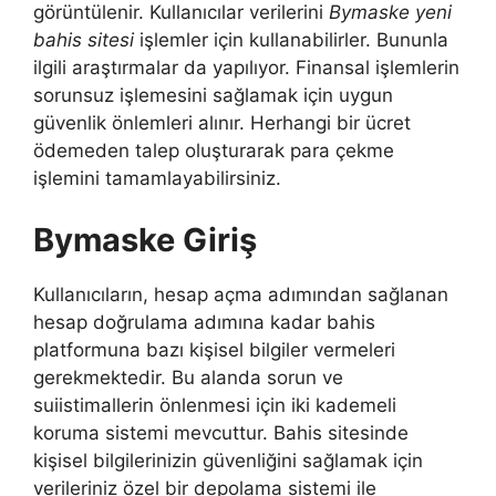
görüntülenir. Kullanıcılar verilerini
Bymaske yeni
bahis sitesi
işlemler için kullanabilirler. Bununla
ilgili araştırmalar da yapılıyor. Finansal işlemlerin
sorunsuz işlemesini sağlamak için uygun
güvenlik önlemleri alınır. Herhangi bir ücret
ödemeden talep oluşturarak para çekme
işlemini tamamlayabilirsiniz.
Bymaske Giriş
Kullanıcıların, hesap açma adımından sağlanan
hesap doğrulama adımına kadar bahis
platformuna bazı kişisel bilgiler vermeleri
gerekmektedir. Bu alanda sorun ve
suiistimallerin önlenmesi için iki kademeli
koruma sistemi mevcuttur. Bahis sitesinde
kişisel bilgilerinizin güvenliğini sağlamak için
verileriniz özel bir depolama sistemi ile