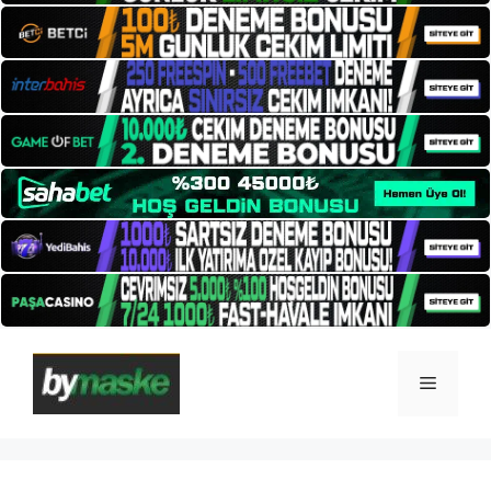
İçeriğe
atla
Menü